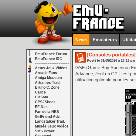
News
Emulateurs
Utilita
EmuFrance Forum
[Consoles portables]
EmuFrance IRC
Posté le
31/05/2026
à
23:13
par
===================
GSE (Game Boy Speedrun Emu
Actus Jeux Vidéos
Arcade Fans
Advance, écrit en C#. Il est p
Amiga Museum
utilisation optimale pour les s
Arkames Trad.
Bruno C. Zone
Calice
CBSata
CPS2Shock
EF-Nes
Fan de la NES
GirlFriend Adv.
Landstalker Trad.
Musée Jeux Vidéos
SMS Power