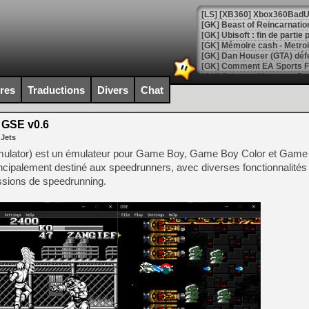
[GK] Beast of Reincarnation
[GK] Ubisoft : fin de parti
[GK] Mémoire cash - Metroid
[GK] Dan Houser (GTA) défe
[GK] Comment EA Sports FC
[GK] Crimson Moon : un Dark
[GK] Isle of Reveries : le j
ires
Traductions
Divers
Chat
[GK] Moonlighter 2 : The En
[GK] Capcom relance Monste
GSE v0.6
 Jets
lator) est un émulateur pour Game Boy, Game Boy Color et Game
[Mo5] Deux inédits du Virtu
rincipalement destiné aux speedrunners, avec diverses fonctionnalités
[GK] Le beat'em up The Walk
essions de speedrunning.
[GK] Endless Legend 2 : enf
[LS] [PS5] Le WebKit Userl
[GK] Oubliez Crazy Taxi, S
[LS] [Switch] NSZ 5.0.0 es