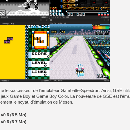
[GK] No More Room in Hell 2
[GK] Un chatbot Atelier Ryz
[GK] Mémoire cash - Splatte
[GK] Nvidia : le prix des 
[GK] Suikoden Star Leap : 
[Mo5] La mini borne d’arc
[GK] Atari renoue avec les 
[GK] Le studio de FIFA Worl
[GK] La PlayStation 1 en L
[GK] Dawn of War 4 : les Né
[GK] CloverPit : l'héritier
[GK] Stellar Blade : Blood R
[GK] Palworld Online est a
[GK] Wuchang 2 : le souls-l
[GK] Minecraft et ses « Gra
 le successeur de l’émulateur Gambatte-Speedrun. Ainsi, GSE utili
s jeux Game Boy et Game Boy Color. La nouveauté de GSE est l’ém
llement le noyau d’émulation de Mesen.
 v0.6 (6.5 Mo)
 v0.6 (6.7 Mo)