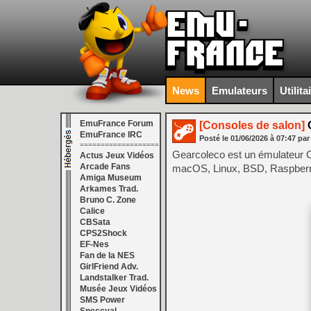
News
Emulateurs
Utilita
EmuFrance Forum
[Consoles de salon]
G
EmuFrance IRC
Posté le
01/06/2026
à
07:47
par
===================
Gearcoleco est un émulateur C
Actus Jeux Vidéos
Arcade Fans
macOS, Linux, BSD, Raspberry
Amiga Museum
Arkames Trad.
Bruno C. Zone
Calice
CBSata
CPS2Shock
EF-Nes
Fan de la NES
GirlFriend Adv.
Landstalker Trad.
Musée Jeux Vidéos
SMS Power