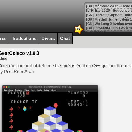
[LTF] Eté 2026 - Séquence 
[GK] Mistfall Hunter : déjà 
[GK] Wo Long 2 évolue avec
[GK] Crossfire : un TPS à 100
[LS] [PS5] Premiers signes 
ires
Traductions
Divers
Chat
earColeco v1.6.3
 Jets
[Mo5] DOOM arrive en cart
olecoVision multiplateforme très précis écrit en C++ qui fonctionne
[GK] Bethesda fête les 30 
 Pi et RetroArch.
[GK] Roblox : l'action en B
[GK] Agenda - GeForce NOW
[GK] Devolver Digital en a 
[LS] [PS5] ps5-y2jb-autolo
[GK] Pourquoi Marvel Tokon 
[GK] Test : Restory : Chill
[GK] GTA 6 : Rockstar Games
[GK] Hot Wheels Infinite Rus
[GK] Mémoire cash - Secret 