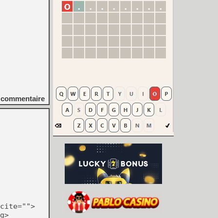
commentaire
cite="">
g>