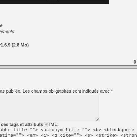
me
vements
1.6.9 (2.6 Mo)
0
as publiée.
Les champs obligatoires sont indiqués avec
*
ces tags et attributs HTML:
abbr title=""> <acronym title=""> <b> <blockquote 
etime=""> <em> <i> <q cite=""> <s> <strike> <stron