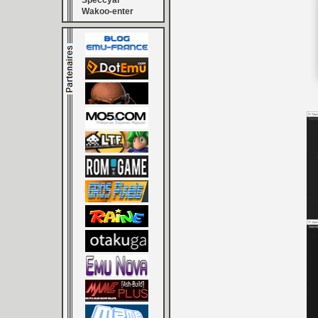
Speccyal
Wakoo-enter