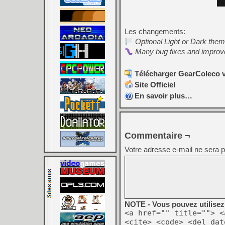
Les changements:
Optional Light or Dark the
Many bug fixes and impro
Télécharger GearColeco v
Site Officiel
En savoir plus…
Commentaire ¬
Votre adresse e-mail ne sera p
NOTE - Vous pouvez utilisez 
<a href="" title=""> <
<cite> <code> <del dat