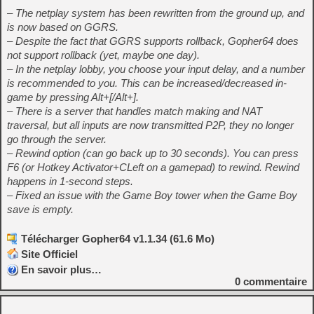
– The netplay system has been rewritten from the ground up, and
is now based on GGRS.
– Despite the fact that GGRS supports rollback, Gopher64 does
not support rollback (yet, maybe one day).
– In the netplay lobby, you choose your input delay, and a number
is recommended to you. This can be increased/decreased in-
game by pressing Alt+[/Alt+].
– There is a server that handles match making and NAT
traversal, but all inputs are now transmitted P2P, they no longer
go through the server.
– Rewind option (can go back up to 30 seconds). You can press
F6 (or Hotkey Activator+CLeft on a gamepad) to rewind. Rewind
happens in 1-second steps.
– Fixed an issue with the Game Boy tower when the Game Boy
save is empty.
Télécharger Gopher64 v1.1.34 (61.6 Mo)
Site Officiel
En savoir plus…
0
commentaire