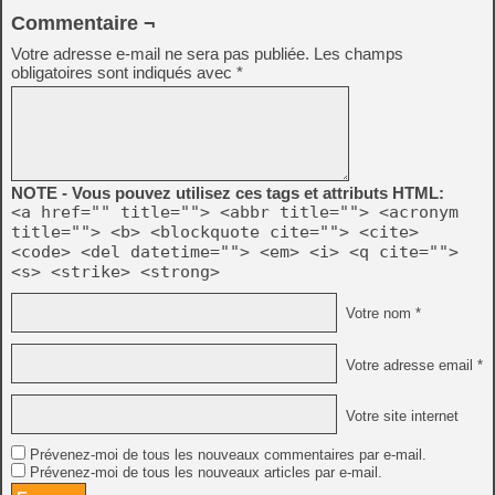
Commentaire ¬
Votre adresse e-mail ne sera pas publiée.
Les champs
obligatoires sont indiqués avec
*
NOTE - Vous pouvez utilisez ces tags et attributs HTML:
<a href="" title=""> <abbr title=""> <acronym
title=""> <b> <blockquote cite=""> <cite>
<code> <del datetime=""> <em> <i> <q cite="">
<s> <strike> <strong>
Votre nom *
Votre adresse email *
Votre site internet
Prévenez-moi de tous les nouveaux commentaires par e-mail.
Prévenez-moi de tous les nouveaux articles par e-mail.