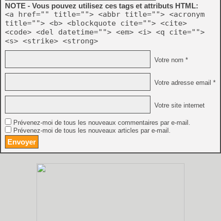
NOTE - Vous pouvez utilisez ces tags et attributs HTML:
<a href="" title=""> <abbr title=""> <acronym
title=""> <b> <blockquote cite=""> <cite>
<code> <del datetime=""> <em> <i> <q cite="">
<s> <strike> <strong>
Votre nom *
Votre adresse email *
Votre site internet
Prévenez-moi de tous les nouveaux commentaires par e-mail.
Prévenez-moi de tous les nouveaux articles par e-mail.