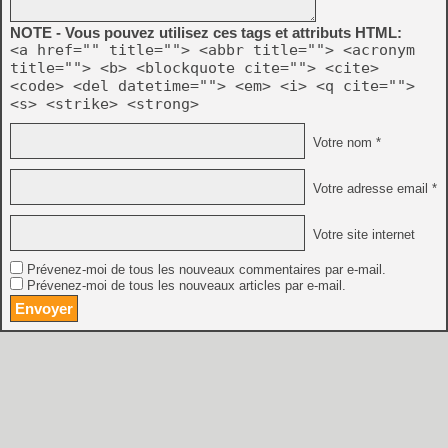
NOTE - Vous pouvez utilisez ces tags et attributs HTML:
<a href="" title=""> <abbr title=""> <acronym
title=""> <b> <blockquote cite=""> <cite>
<code> <del datetime=""> <em> <i> <q cite="">
<s> <strike> <strong>
Votre nom *
Votre adresse email *
Votre site internet
Prévenez-moi de tous les nouveaux commentaires par e-mail.
Prévenez-moi de tous les nouveaux articles par e-mail.