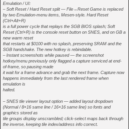
Emulation / UI:
– Soft Reset / Hard Reset split — File→Reset Game is replaced
by two Emulation-menu items, Mesen-style. Hard Reset
(Ctrl+Alt+R)
is a full power cycle that replays the SGB BIOS splash; Soft
Reset (Ctrl+R) is the console reset button on SNES, and on GB a
new warm reset
that restarts at $0100 with no splash, preserving SRAM and the
SGB handshake. The new hotkey is rebindable.
– Instant screenshots while paused — the screenshot
hotkey/menu previously only flagged a capture serviced at end-
of-frame, so pausing made
it wait for a frame advance and grab the next frame. Capture now
happens immediately from the last rendered frame when
emulation is
halted.
– SNES tile viewer layout option — added layout dropdown
(Normal / 8×16 same line / 16×16 same line) so fonts and
graphics stored as
tile groups display unscrambled; click-select maps back through
the inverse, keeping tile index/address info correct.