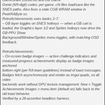
Genie (6/9-digit) codes; per-game .cht files load/save like the
SNES paths. Also fixes a stale CGB WRAM window in
PeekRAByte so
RetroAchievements sees banks 2–7.
– GB layer toggles on SNES hotkeys — when a GB cart is
loaded, the Graphics layer 1/2 and Sprites hotkeys now drive the
GB-PPU Show
Background/Window/Sprites menu toggles, with matching OSD
feedback.
RetroAchievements:
– On-screen badge images — active challenge indicators and
measured-progress achievements display as badge images
anchored
bottom-right (per RA team guidelines) instead of toast messages.
Badges fetch asynchronously and render as imgui quads, so all
video
backends work without GPU texture management. New « Toggle
Achievements Images » menu item (default on) falls back to the
old toast behavior.
Verified by a 28-assertion headless harness.