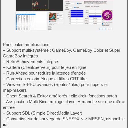
Principales améliorations:
– Support multi-système : GameBoy, GameBoy Color et Super
GameBoy intégrés
– RetroAchievements intégrés
– Kaillera (Client/Serveur) pour le jeu en ligne
– Run‑Ahead pour réduire la latence d’entrée
– Correction colorimétrique et filtres CRT‑like
– Viewers S-PPU avancés (Sprites/Tiles) pour rippers et
map‑makers
– Cheat Search & Editor améliorés : clic droit, fonctions batch
– Assignation Multi-Bind: mixage clavier + manette sur une même
entrée
– Support SDL (Simple DirectMedia Layer)
– Convertisseur de sauvegarde SNES9X <-> MESEN, disponible
ici
.