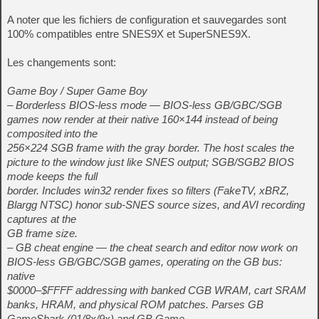
A noter que les fichiers de configuration et sauvegardes sont
100% compatibles entre SNES9X et SuperSNES9X.
Les changements sont:
Game Boy / Super Game Boy
– Borderless BIOS-less mode — BIOS-less GB/GBC/SGB
games now render at their native 160×144 instead of being
composited into the
256×224 SGB frame with the gray border. The host scales the
picture to the window just like SNES output; SGB/SGB2 BIOS
mode keeps the full
border. Includes win32 render fixes so filters (FakeTV, xBRZ,
Blargg NTSC) honor sub-SNES source sizes, and AVI recording
captures at the
GB frame size.
– GB cheat engine — the cheat search and editor now work on
BIOS-less GB/GBC/SGB games, operating on the GB bus:
native
$0000–$FFFF addressing with banked CGB WRAM, cart SRAM
banks, HRAM, and physical ROM patches. Parses GB
GameShark (01/8x/9x) and GB Game