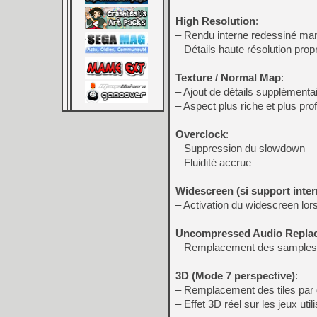
High Resolution
:
– Rendu interne redessiné ma
– Détails haute résolution prop
Texture / Normal Map
:
– Ajout de détails supplémenta
– Aspect plus riche et plus pro
Overclock
:
– Suppression du slowdown
– Fluidité accrue
Widescreen (si support inter
– Activation du widescreen lor
Uncompressed Audio Repla
– Remplacement des samples
3D (Mode 7 perspective)
:
– Remplacement des tiles par
– Effet 3D réel sur les jeux uti