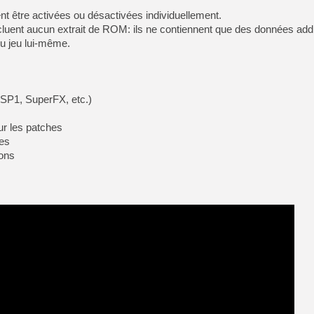
nt être activées ou désactivées individuellement.
ncluent aucun extrait de ROM: ils ne contiennent que des données addi
u jeu lui‑même.
DSP1, SuperFX, etc.)
r les patches
res
ions