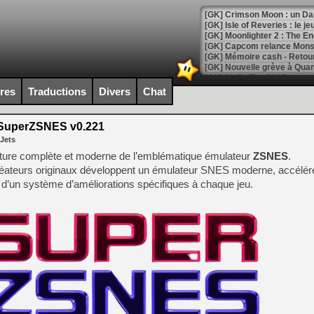
[GK] Crimson Moon : un Dark
[GK] Isle of Reveries : le j
[GK] Moonlighter 2 : The En
[GK] Capcom relance Monste
ires
Traductions
Divers
Chat
[Mo5] Deux inédits du Virtu
[GK] Le beat'em up The Walk
SuperZSNES v0.221
[GK] Endless Legend 2 : enf
 Jets
iture complète et moderne de l’emblématique émulateur
ZSNES
.
réateurs originaux développent un émulateur SNES moderne, accélé
[LS] [PS5] Le WebKit Userl
é d’un système d’améliorations spécifiques à chaque jeu.
[GK] Oubliez Crazy Taxi, S
[LS] [Switch] NSZ 5.0.0 es
[GK] No More Room in Hell 2
[GK] Un chatbot Atelier Ryz
[GK] Mémoire cash - Splatte
[GK] Nvidia : le prix des 