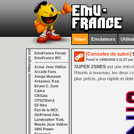
News
Emulateurs
Utilita
EmuFrance Forum
[Consoles de salon]
EmuFrance IRC
Posté le
14/06/2026
à
11:27
par
===================
SUPER ZSNES
est une réécr
Actus Jeux Vidéos
Arcade Fans
Réunis à nouveau, les deux c
Amiga Museum
plus précis, plus rapide et dot
Arkames Trad.
Bruno C. Zone
Calice
CBSata
CPS2Shock
EF-Nes
Fan de la NES
GirlFriend Adv.
Landstalker Trad.
Musée Jeux Vidéos
SMS Power