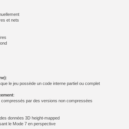
nuellement
res et nets
ires
fond
ne)
:
sque le jeu possède un code interne partiel ou complet
cement
:
 compressés par des versions non compressées
 des données 3D height-mapped
lisant le Mode 7 en perspective