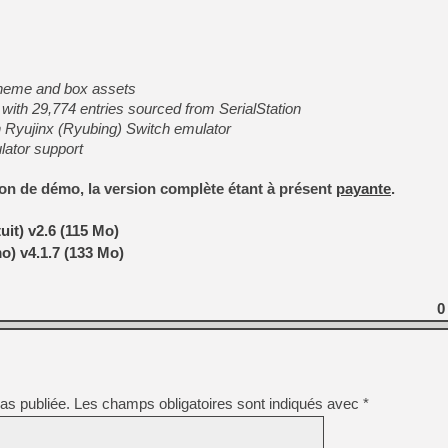
[LS] [PS5] Le WebKit Userl
[GK] Oubliez Crazy Taxi, S
theme and box assets
ith 29,774 entries sourced from SerialStation
[LS] [Switch] NSZ 5.0.0 es
 Ryujinx (Ryubing) Switch emulator
lator support
[GK] No More Room in Hell 2
[GK] Un chatbot Atelier Ryz
sion de démo, la version complète étant à présent
payante
.
[GK] Mémoire cash - Splatte
[GK] Nvidia : le prix des 
uit) v2.6 (115 Mo)
[GK] Suikoden Star Leap : 
o) v4.1.7 (133 Mo)
[Mo5] La mini borne d’arc
[GK] Pourquoi Marvel Tokon 
0
[GK] Test : Restory : Chill
as publiée.
Les champs obligatoires sont indiqués avec
*