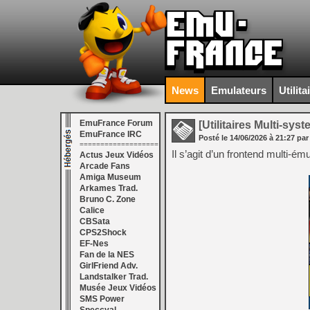
News
Emulateurs
Utilita
EmuFrance Forum
[Utilitaires Multi-sys
EmuFrance IRC
Posté le
14/06/2026
à
21:27
par
===================
Il s’agit d’un frontend multi-ém
Actus Jeux Vidéos
Arcade Fans
Amiga Museum
Arkames Trad.
Bruno C. Zone
Calice
CBSata
CPS2Shock
EF-Nes
Fan de la NES
GirlFriend Adv.
Landstalker Trad.
Musée Jeux Vidéos
SMS Power