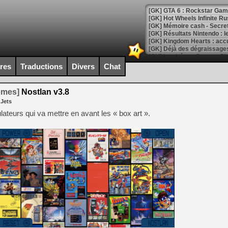
[GK] GTA 6 : Rockstar Games
[GK] Hot Wheels Infinite Rus
[GK] Mémoire cash - Secret 
[GK] Résultats Nintendo : 
[GK] Déjà des dégraissage
[Mo5] Brickboy cherche à r
ires
Traductions
Divers
Chat
[GK] Minecraft et ses « Gra
[GK] Beast of Reincarnation
temes]
Nostlan v3.8
[GK] Ubisoft : fin de parti
 Jets
[GK] Mémoire cash - Metroid
[GK] Dan Houser (GTA) défe
ulateurs qui va mettre en avant les « box art ».
[GK] Comment EA Sports FC
[GK] Crimson Moon : un Dark
[GK] Isle of Reveries : le j
[GK] Moonlighter 2 : The En
[GK] Capcom relance Monste
[Mo5] Deux inédits du Virtu
[GK] Le beat'em up The Walk
[GK] Endless Legend 2 : enf