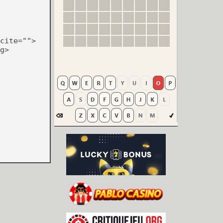
cite="">
g>