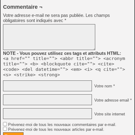
Commentaire ¬
Votre adresse e-mail ne sera pas publiée.
Les champs
obligatoires sont indiqués avec
*
NOTE - Vous pouvez utilisez ces tags et attributs HTML:
<a href="" title=""> <abbr title=""> <acronym
title=""> <b> <blockquote cite=""> <cite>
<code> <del datetime=""> <em> <i> <q cite="">
<s> <strike> <strong>
Votre nom *
Votre adresse email *
Votre site internet
Prévenez-moi de tous les nouveaux commentaires par e-mail.
Prévenez-moi de tous les nouveaux articles par e-mail.