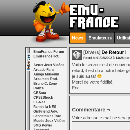
News
Emulateurs
Utilita
EmuFrance Forum
[Divers]
De Retour !
EmuFrance IRC
Posté le
01/08/2002
à
13:28
par
===================
Voila le serveur est de nouveau
Actus Jeux Vidéos
Arcade Fans
retard, il est du a notre hébe
Amiga Museum
je suis au taf
Arkames Trad.
Merci de votre fidélité.
Bruno C. Zone
Eric.
Calice
CBSata
CPS2Shock
EF-Nes
Fan de la NES
Commentaire ¬
GirlFriend Adv.
Landstalker Trad.
Votre adresse e-mail ne sera p
Musée Jeux Vidéos
SMS Power