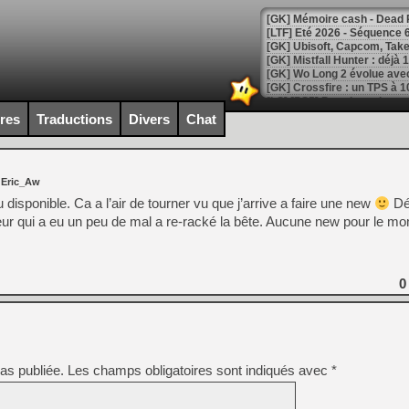
[LTF] Eté 2026 - Séquence 
[GK] Mistfall Hunter : déjà 
[GK] Wo Long 2 évolue avec
[GK] Crossfire : un TPS à 100
[LS] [PS5] Premiers signes 
ires
Traductions
Divers
Chat
 Eric_Aw
[Mo5] DOOM arrive en cart
 disponible. Ca a l’air de tourner vu que j’arrive a faire une new
Dé
[GK] Bethesda fête les 30 
rgeur qui a eu un peu de mal a re-racké la bête. Aucune new pour le m
[GK] Roblox : l'action en B
[GK] Agenda - GeForce NOW
0
[GK] Devolver Digital en a 
[LS] [PS5] ps5-y2jb-autolo
[GK] Pourquoi Marvel Tokon 
[GK] Test : Restory : Chill
as publiée.
Les champs obligatoires sont indiqués avec
*
[GK] GTA 6 : Rockstar Games
[GK] Hot Wheels Infinite Rus
[GK] Mémoire cash - Secret 