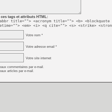
[GK] Résultats Nintendo : 
[GK] Déjà des dégraissage
ces tags et attributs HTML:
[Mo5] Brickboy cherche à r
abbr title=""> <acronym title=""> <b> <blockquote 
[GK] Minecraft et ses « Gra
etime=""> <em> <i> <q cite=""> <s> <strike> <stron
[GK] Beast of Reincarnation
[GK] Ubisoft : fin de parti
Votre nom *
[GK] Mémoire cash - Metroid
[GK] Dan Houser (GTA) défe
[GK] Comment EA Sports FC
Votre adresse email *
[GK] Crimson Moon : un Dark
[GK] Isle of Reveries : le j
[GK] Moonlighter 2 : The En
Votre site internet
[GK] Capcom relance Monste
eaux commentaires par e-mail.
aux articles par e-mail.
[GK] Guillermo del Toro ado