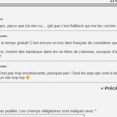
23
c
[GK] Beast of Reincarnation
[GK] Ubisoft : fin de parti
[GK] Mémoire cash - Metroid
[GK] Dan Houser (GTA) défe
[GK] Comment EA Sports FC
re
[GK] Crimson Moon : un Dark
ages, parce que j’ai rien vu… (pê que c’est Adblock qui me les caches 
[GK] Isle of Reveries : le j
[GK] Moonlighter 2 : The En
[GK] Capcom relance Monste
ondre
t le temps gratuit! C’est encore un truc bien français de considérer qu
ns, insérer des bandeaux dans les en têtes de colonnes, essayez d’al
[Mo5] Deux inédits du Virtu
!
[GK] Le beat'em up The Walk
[GK] Endless Legend 2 : enf
ndre
 n’est pas trop envahissante, pourquoi pas ! Seul les pop-ups sont à ba
n site trop top
[LS] [PS5] Premiers signes 
« Préc
as publiée.
Les champs obligatoires sont indiqués avec
*