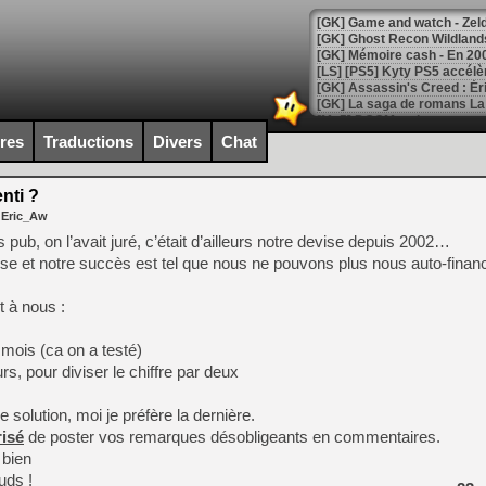
[Mo5] DOOM arrive en cart
[GK] Bethesda fête les 30 
ires
Traductions
Divers
Chat
[GK] Roblox : l'action en B
nti ?
[GK] Agenda - GeForce NOW
 Eric_Aw
[GK] Devolver Digital en a 
s pub, on l’avait juré, c’était d’ailleurs notre devise depuis 2002…
se et notre succès est tel que nous ne pouvons plus nous auto-finance
[LS] [PS5] ps5-y2jb-autolo
[GK] Pourquoi Marvel Tokon 
t à nous :
[GK] Test : Restory : Chill
[GK] GTA 6 : Rockstar Games
mois (ca on a testé)
[GK] Hot Wheels Infinite Rus
[GK] Mémoire cash - Secret 
rs, pour diviser le chiffre par deux
[GK] Résultats Nintendo : 
e solution, moi je préfère la dernière.
[GK] Déjà des dégraissage
risé
de poster vos remarques désobligeants en commentaires.
[Mo5] Brickboy cherche à r
 bien
[GK] Minecraft et ses « Gra
uds !