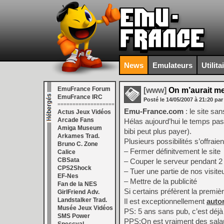
News
Emulateurs
Utilita
EmuFrance Forum
[www]
On m’aurait me
EmuFrance IRC
Posté le
14/05/2007
à
21:20
par
===================
Emu-France.com
: le site san
Actus Jeux Vidéos
Arcade Fans
Hélas aujourd’hui le temps pas
Amiga Museum
bibi peut plus payer).
Arkames Trad.
Plusieurs possibilités s’offraien
Bruno C. Zone
– Fermer définitvement le site
Calice
CBSata
– Couper le serveur pendant 2 
CPS2Shock
– Tuer une partie de nos visiteu
EF-Nes
– Mettre de la publicité
Fan de la NES
Si certains préfèrent la premièr
GirlFriend Adv.
Landstalker Trad.
Il est exceptionnellement
auto
Musée Jeux Vidéos
PS: 5 ans sans pub, c’est déjà
SMS Power
PPS:On est vraiment des sala