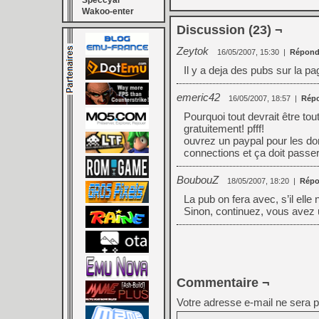
Speccyal
Wakoo-enter
Discussion (23) ¬
Zeytok
16/05/2007, 15:30
|
Répond
Il y a deja des pubs sur la p
emeric42
16/05/2007, 18:57
|
Rép
Pourquoi tout devrait être tou
gratuitement! pfff!
ouvrez un paypal pour les do
connections et ça doit passer
BoubouZ
18/05/2007, 18:20
|
Répo
La pub on fera avec, s’il elle
Sinon, continuez, vous avez u
Commentaire ¬
Votre adresse e-mail ne sera p