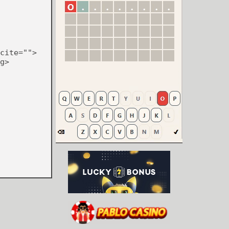
cite="">
g>