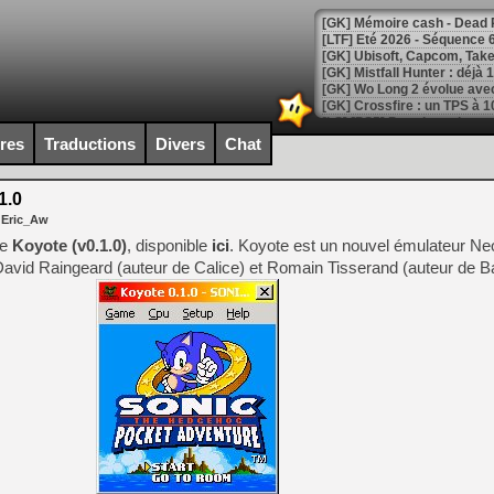
[LTF] Eté 2026 - Séquence 
[GK] Mistfall Hunter : déjà 
[GK] Wo Long 2 évolue avec
[GK] Crossfire : un TPS à 100
[LS] [PS5] Premiers signes 
ires
Traductions
Divers
Chat
1.0
 Eric_Aw
[Mo5] DOOM arrive en cart
de
Koyote (v0.1.0)
, disponible
ici
. Koyote est un nouvel émulateur N
[GK] Bethesda fête les 30 
vid Raingeard (auteur de Calice) et Romain Tisserand (auteur de B
[GK] Roblox : l'action en B
[GK] Agenda - GeForce NOW
[GK] Devolver Digital en a 
[LS] [PS5] ps5-y2jb-autolo
[GK] Pourquoi Marvel Tokon 
[GK] Test : Restory : Chill
[GK] GTA 6 : Rockstar Games
[GK] Hot Wheels Infinite Rus
[GK] Mémoire cash - Secret 