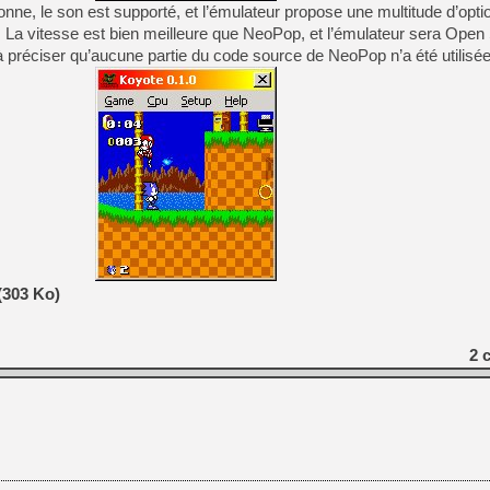
[GK] Résultats Nintendo : 
bonne, le son est supporté, et l’émulateur propose une multitude d’opti
s). La vitesse est bien meilleure que NeoPop, et l’émulateur sera Open
[GK] Déjà des dégraissage
t à préciser qu’aucune partie du code source de NeoPop n’a été utilis
[Mo5] Brickboy cherche à r
[GK] Minecraft et ses « Gra
[GK] Beast of Reincarnation
[GK] Ubisoft : fin de parti
[GK] Mémoire cash - Metroid
[GK] Dan Houser (GTA) défe
[GK] Comment EA Sports FC
[GK] Crimson Moon : un Dark
[GK] Isle of Reveries : le j
[GK] Moonlighter 2 : The En
[GK] Capcom relance Monste
(303 Ko)
[GK] Guillermo del Toro ado
2
c