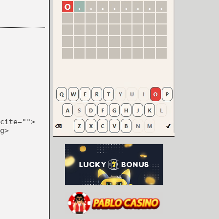
cite="">
g>