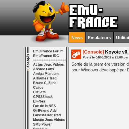
News
Emulateurs
Utilita
EmuFrance Forum
[Console]
Koyote v0.
EmuFrance IRC
Posté le
04/08/2002
à
21:08
par
===================
Sortie de la première version 
Actus Jeux Vidéos
Arcade Fans
pour Windows développé par Da
Amiga Museum
Arkames Trad.
Bruno C. Zone
Calice
CBSata
CPS2Shock
EF-Nes
Fan de la NES
GirlFriend Adv.
Landstalker Trad.
Musée Jeux Vidéos
SMS Power