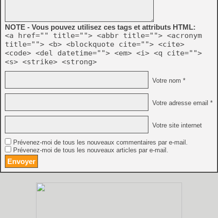
NOTE - Vous pouvez utilisez ces tags et attributs HTML:
<a href="" title=""> <abbr title=""> <acronym
title=""> <b> <blockquote cite=""> <cite>
<code> <del datetime=""> <em> <i> <q cite="">
<s> <strike> <strong>
Votre nom *
Votre adresse email *
Votre site internet
Prévenez-moi de tous les nouveaux commentaires par e-mail.
Prévenez-moi de tous les nouveaux articles par e-mail.