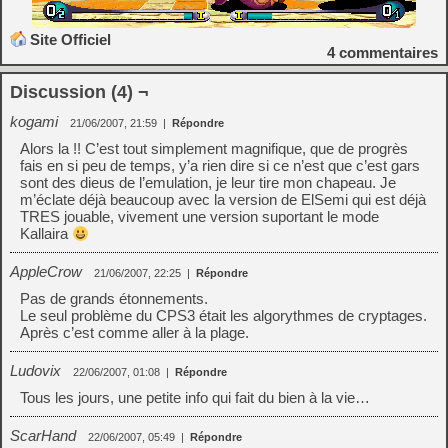
Site Officiel
4
commentaires
Discussion (4) ¬
kogami
21/06/2007, 21:59
|
Répondre
Alors la !! C’est tout simplement magnifique, que de progrès
fais en si peu de temps, y’a rien dire si ce n’est que c’est gars
sont des dieus de l’emulation, je leur tire mon chapeau. Je
m’éclate déjà beaucoup avec la version de ElSemi qui est déjà
TRES jouable, vivement une version suportant le mode
Kallaira
AppleCrow
21/06/2007, 22:25
|
Répondre
Pas de grands étonnements.
Le seul problème du CPS3 était les algorythmes de cryptages.
Après c’est comme aller à la plage.
Ludovix
22/06/2007, 01:08
|
Répondre
Tous les jours, une petite info qui fait du bien à la vie…
ScarHand
22/06/2007, 05:49
|
Répondre