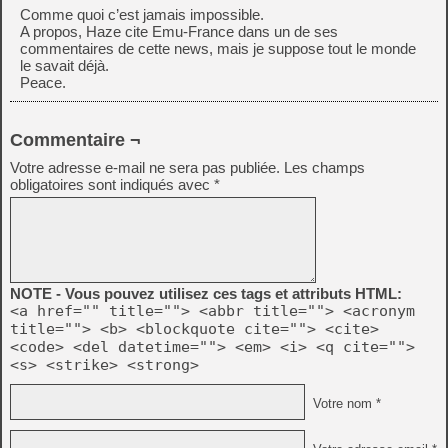
Comme quoi c’est jamais impossible.
A propos, Haze cite Emu-France dans un de ses
commentaires de cette news, mais je suppose tout le monde
le savait déjà.
Peace.
Commentaire ¬
Votre adresse e-mail ne sera pas publiée.
Les champs
obligatoires sont indiqués avec
*
NOTE - Vous pouvez utilisez ces tags et attributs HTML:
<a href="" title=""> <abbr title=""> <acronym
title=""> <b> <blockquote cite=""> <cite>
<code> <del datetime=""> <em> <i> <q cite="">
<s> <strike> <strong>
Votre nom *