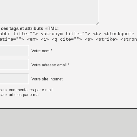
[GK] Beast of Reincarnation
[GK] Ubisoft : fin de parti
[GK] Mémoire cash - Metroid
[GK] Dan Houser (GTA) défe
[GK] Comment EA Sports FC
[GK] Crimson Moon : un Dark
ces tags et attributs HTML:
[GK] Isle of Reveries : le j
abbr title=""> <acronym title=""> <b> <blockquote 
[GK] Moonlighter 2 : The En
etime=""> <em> <i> <q cite=""> <s> <strike> <stron
[GK] Capcom relance Monste
Votre nom *
[Mo5] Deux inédits du Virtu
Votre adresse email *
[GK] Le beat'em up The Walk
[GK] Endless Legend 2 : enf
Votre site internet
eaux commentaires par e-mail.
[LS] [PS5] Premiers signes 
aux articles par e-mail.