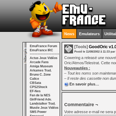
News
Emulateurs
Utilita
EmuFrance Forum
[Tools]
GoodOric v1.
EmuFrance IRC
Posté le
11/08/2002
à
11:33
par
===================
Cowering a releasé une nouve
Actus Jeux Vidéos
Arcade Fans
Oric/Atmos/Telestrat. Cette nou
Amiga Museum
Nouveautées :
Arkames Trad.
– Tout les noms son maintenan
Bruno C. Zone
– Il reste des cassette non d
Calice
CBSata
En savoir plus…
CPS2Shock
EF-Nes
Fan de la NES
GirlFriend Adv.
Landstalker Trad.
Commentaire ¬
Musée Jeux Vidéos
Votre adresse e-mail ne sera p
SMS Power