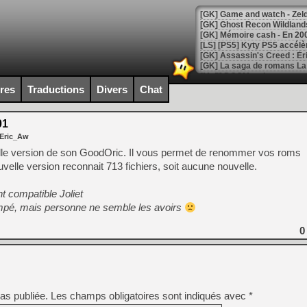
[Mo5] DOOM arrive en cart
[GK] Bethesda fête les 30 
ires
Traductions
Divers
Chat
[GK] Roblox : l'action en B
01
[GK] Agenda - GeForce NOW
 Eric_Aw
[GK] Devolver Digital en a 
lle version de son GoodOric. Il vous permet de renommer vos roms
velle version reconnait 713 fichiers, soit aucune nouvelle.
[LS] [PS5] ps5-y2jb-autolo
[GK] Pourquoi Marvel Tokon 
t compatible Joliet
[GK] Test : Restory : Chill
umpé, mais personne ne semble les avoirs
[GK] GTA 6 : Rockstar Games
[GK] Hot Wheels Infinite Rus
0
[GK] Mémoire cash - Secret 
[GK] Résultats Nintendo : 
[GK] Déjà des dégraissage
[Mo5] Brickboy cherche à r
[GK] Minecraft et ses « Gra
as publiée.
Les champs obligatoires sont indiqués avec
*