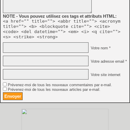
NOTE - Vous pouvez utilisez ces tags et attributs HTML:
<a href="" title=""> <abbr title=""> <acronym
title=""> <b> <blockquote cite=""> <cite>
<code> <del datetime=""> <em> <i> <q cite="">
<s> <strike> <strong>
Votre nom *
Votre adresse email *
Votre site internet
Prévenez-moi de tous les nouveaux commentaires par e-mail.
Prévenez-moi de tous les nouveaux articles par e-mail.