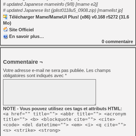
# updated Japanese mameinfo (9/8) [mame e2j]
# updated Japanese list (jplist0118u5_0908.zip) [mamelist jp]
Télécharger Mame/MameUI Plus! (x86) v0.168 r5272 (31.6
Mo)
Site Officiel
En savoir plus…
0
commentaire
Commentaire ¬
Votre adresse e-mail ne sera pas publiée.
Les champs
obligatoires sont indiqués avec
*
NOTE - Vous pouvez utilisez ces tags et attributs HTML:
<a href="" title=""> <abbr title=""> <acronym
title=""> <b> <blockquote cite=""> <cite>
<code> <del datetime=""> <em> <i> <q cite="">
<s> <strike> <strong>