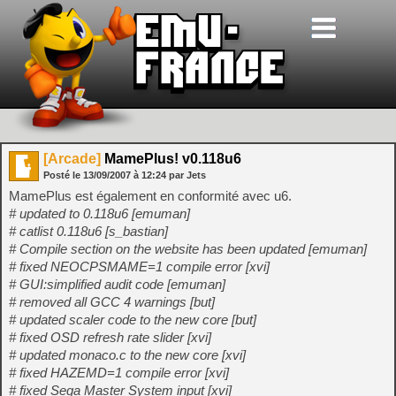
[Arcade]
MamePlus! v0.118u6
Posté le
13/09/2007
à
12:24
par Jets
MamePlus est également en conformité avec u6.
# updated to 0.118u6 [emuman]
# catlist 0.118u6 [s_bastian]
# Compile section on the website has been updated [emuman]
# fixed NEOCPSMAME=1 compile error [xvi]
# GUI:simplified audit code [emuman]
# removed all GCC 4 warnings [but]
# updated scaler code to the new core [but]
# fixed OSD refresh rate slider [xvi]
# updated monaco.c to the new core [xvi]
# fixed HAZEMD=1 compile error [xvi]
# fixed Sega Master System input [xvi]