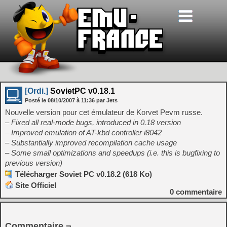
[Ordi.]
SovietPC v0.18.1
Posté le
08/10/2007
à
11:36
par Jets
Nouvelle version pour cet émulateur de Korvet Pevm russe.
– Fixed all real-mode bugs, introduced in 0.18 version
– Improved emulation of AT-kbd controller i8042
– Substantially improved recompilation cache usage
– Some small optimizations and speedups (i.e. this is bugfixing to
previous version)
Télécharger Soviet PC v0.18.2 (618 Ko)
Site Officiel
0
commentaire
Commentaire ¬