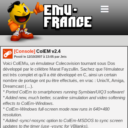
[Console]
ColEM v2.4
Posté le
12/10/2007
à
13:05
par Jets
Voici ColEMu, un émulateur Colecovision tournant sous Dos
développé par le célèbre Marat Fayzullin. Sachez que l’émulateur
est très complet et qu’il a été développé en C, ainsi un certain
nombre de portage ont pu être effectués, en vrac : Unix/X, Amiga,
Dreamcast (…).
* Ported ColEm to smartphones running Symbian/UIQ3 software!
* Added new, much better, scanline simulation and video softening
effects to ColEm-Windows.
* ColEm-Windows full-screen mode now runs in 640×480
resolution.
* Added -sync/-nosync option to ColEm-MSDOS to sync screen
updates to the timer (use -vsync for VBlanks).