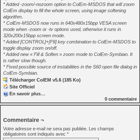
* Added -zoom/-nozoom option to ColEm-MSDOS that will zoom
ColEm display to fill the whole screen, using image softening
algorithm.
* ColEm-MSDOS now runs in 640x480x15bpp VESA screen
mode when -zoom or -tv options used, otherwise it runs in
320x200x15bpp screen mode.
* Added [CONTROL]+[F8] key combination to ColEm-MSDOS to
toggle display zoom on/off.
* Added new « Fill & Soften » zoom mode to ColEm-Symbian. It
is rather slow though.
* Fixed possible source of instabilities in the S60 open file dialog in
ColEm-Symbian.
Télécharger ColEM v5.6 (185 Ko)
Site Officiel
En savoir plus…
0
commentaire
Commentaire ¬
Votre adresse e-mail ne sera pas publiée.
Les champs
obligatoires sont indiqués avec
*