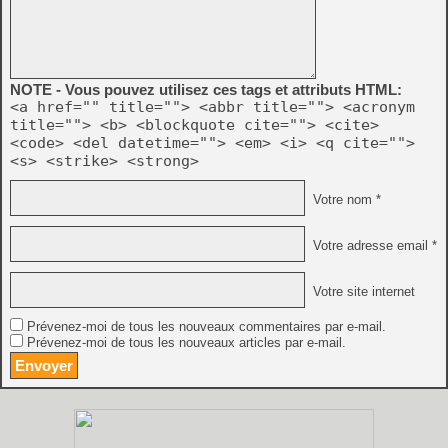
NOTE - Vous pouvez utilisez ces tags et attributs HTML:
<a href="" title=""> <abbr title=""> <acronym
title=""> <b> <blockquote cite=""> <cite>
<code> <del datetime=""> <em> <i> <q cite="">
<s> <strike> <strong>
Votre nom *
Votre adresse email *
Votre site internet
Prévenez-moi de tous les nouveaux commentaires par e-mail.
Prévenez-moi de tous les nouveaux articles par e-mail.