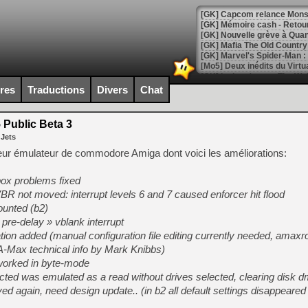
[GK] Capcom relance Monste
[Mo5] Deux inédits du Virtu
[GK] Le beat'em up The Walk
ires
Traductions
Divers
Chat
[GK] Endless Legend 2 : enf
Public Beta 3
 Jets
[LS] [PS5] Le WebKit Userl
leur émulateur de commodore Amiga dont voici les améliorations:
ox problems fixed
[GK] Oubliez Crazy Taxi, S
R not moved: interrupt levels 6 and 7 caused enforcer hit flood
[LS] [Switch] NSZ 5.0.0 es
unted (b2)
« pre-delay » vblank interrupt
[GK] No More Room in Hell 2
on added (manual configuration file editing currently needed, amaxr
[GK] Un chatbot Atelier Ryz
 (A-Max technical info by Mark Knibbs)
orked in byte-mode
[GK] Mémoire cash - Splatte
[GK] Nvidia : le prix des 
lected was emulated as a read without drives selected, clearing disk d
[GK] Suikoden Star Leap : 
aved again, need design update.. (in b2 all default settings disappeared
[Mo5] La mini borne d’arc