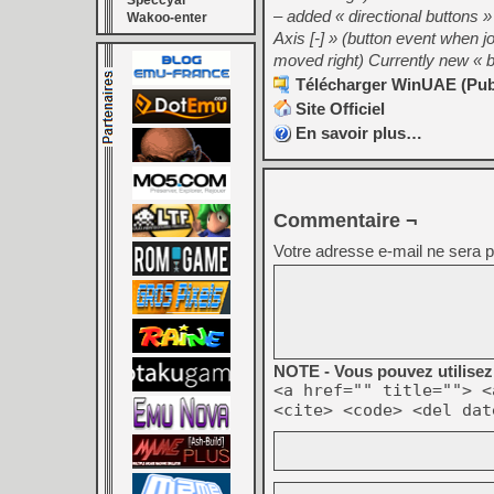
Speccyal
– added « directional buttons » 
Wakoo-enter
Axis [-] » (button event when 
moved right) Currently new « but
Télécharger WinUAE (Publi
Site Officiel
En savoir plus…
Commentaire ¬
Votre adresse e-mail ne sera p
NOTE - Vous pouvez utilisez 
<a href="" title=""> <
<cite> <code> <del dat