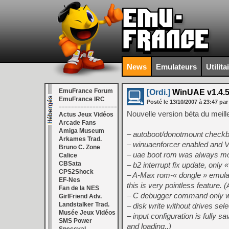
News
Emulateurs
Utilita
EmuFrance Forum
[Ordi.]
WinUAE v1.4.5 
EmuFrance IRC
Posté le
13/10/2007
à
23:47
par
===================
Nouvelle version béta du meil
Actus Jeux Vidéos
Arcade Fans
Amiga Museum
– autoboot/donotmount checkb
Arkames Trad.
– winuaenforcer enabled and VB
Bruno C. Zone
– uae boot rom was always mo
Calice
CBSata
– b2 interrupt fix update, only 
CPS2Shock
– A-Max rom-« dongle » emulati
EF-Nes
this is very pointless feature.
Fan de la NES
– C debugger command only w
GirlFriend Adv.
Landstalker Trad.
– disk write without drives se
Musée Jeux Vidéos
– input configuration is fully s
SMS Power
and loading..)