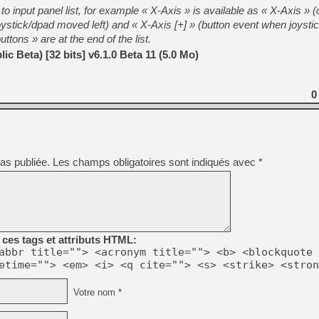
[GK] Atari renoue avec les 
to input panel list, for example « X-Axis » is available as « X-Axis » (o
[GK] Le studio de FIFA Worl
joystick/dpad moved left) and « X-Axis [+] » (button event when joysti
[GK] La PlayStation 1 en L
tons » are at the end of the list.
[GK] Dawn of War 4 : les Né
c Beta) [32 bits] v6.1.0 Beta 11 (5.0 Mo)
[GK] CloverPit : l'héritier
[GK] Stellar Blade : Blood R
[GK] Palworld Online est a
0
[GK] Wuchang 2 : le souls-l
[GK] Test : Big Walk est le 
[GK] Starsand Island : la si
as publiée.
Les champs obligatoires sont indiqués avec
*
[GK] La Xbox Series X coût
[GK] Moonlighter 2 : The En
ces tags et attributs HTML:
abbr title=""> <acronym title=""> <b> <blockquote 
etime=""> <em> <i> <q cite=""> <s> <strike> <stron
Votre nom *