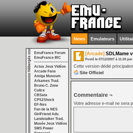
News
Emulateurs
Utilita
EmuFrance Forum
[Arcade]
SDLMame v
EmuFrance IRC
Posté le
07/12/2007
à
11:20
par
===================
Cette version dédié principale
Actus Jeux Vidéos
Arcade Fans
Site Officiel
Amiga Museum
Arkames Trad.
Bruno C. Zone
Calice
Commentaire ¬
CBSata
CPS2Shock
Votre adresse e-mail ne sera p
EF-Nes
Fan de la NES
GirlFriend Adv.
Landstalker Trad.
Musée Jeux Vidéos
SMS Power