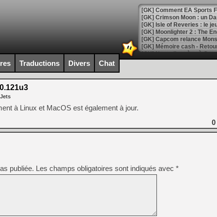
[GK] Comment EA Sports FC
[GK] Crimson Moon : un Dark
[GK] Isle of Reveries : le j
[GK] Moonlighter 2 : The En
[GK] Capcom relance Monste
ires
Traductions
Divers
Chat
[Mo5] Deux inédits du Virtu
[GK] Le beat'em up The Walk
0.121u3
 Jets
[GK] Endless Legend 2 : enf
ment à Linux et MacOS est également à jour.
0
[LS] [PS5] Le WebKit Userl
[GK] Oubliez Crazy Taxi, S
as publiée.
Les champs obligatoires sont indiqués avec
*
[LS] [Switch] NSZ 5.0.0 es
[GK] No More Room in Hell 2
[GK] Un chatbot Atelier Ryz
[GK] Mémoire cash - Splatte