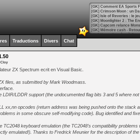
[GK] Comment EA Sports FC
[GK] Crimson Moon : un Dark
[GK] Isle of Reveries : le j
[GK] Moonlighter 2 : The En
[GK] Capcom relance Monste
ires
Traductions
Divers
Chat
[Mo5] Deux inédits du Virtu
[GK] Le beat'em up The Walk
1.50
 Cloy
[GK] Endless Legend 2 : enf
lateur ZX Spectrum ecrit en Visual Basic.
TZX files, as submitted by Mark Woodmass.
[LS] [PS5] Le WebKit Userl
erface.
the LDIR/LDDR support (the undocumented flag bits 3 and 5 where not
[GK] Oubliez Crazy Taxi, S
ALL xx,nn opcodes (return address was being pushed onto the stack a
[LS] [Switch] NSZ 5.0.0 es
oblems in some obscure self-modifying code). Bug identified and fix
[GK] No More Room in Hell 2
he TC2048 keyboard emulation (the TC2048’s compatibility problems
[GK] Un chatbot Atelier Ryz
tly emulated!). Thanks to Fredrick Meunier for the description of t
[GK] Mémoire cash - Splatte