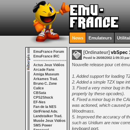
News
Emulateurs
Utilita
EmuFrance Forum
[Ordinateur]
vbSpec 
EmuFrance IRC
Posté le
26/08/2002
à
09:33
par
===================
Nouvelle release pour cet ému
Actus Jeux Vidéos
Arcade Fans
Amiga Museum
1. Added support for loading 
Arkames Trad.
2. Added a simple TZX tape int
Bruno C. Zone
3. Fixed a very minor bug in 
Calice
CBSata
properly by these opcodes).
CPS2Shock
4. Fixed a minor bug in the C
EF-Nes
was actioned, which caused pr
Fan de la NES
Woodmass.
GirlFriend Adv.
Landstalker Trad.
5. Improved the accuracy of t
Musée Jeux Vidéos
such as Uridium are now correc
SMS Power
keyboard port.