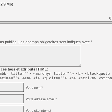
[GK] Nvidia : le prix des 
(2.9 Mo)
[GK] Suikoden Star Leap : 
[Mo5] La mini borne d’arc
[GK] Atari renoue avec les 
0
[GK] Le studio de FIFA Worl
[GK] La PlayStation 1 en L
[GK] Dawn of War 4 : les Né
[GK] CloverPit : l'héritier
[GK] Stellar Blade : Blood R
as publiée.
Les champs obligatoires sont indiqués avec
*
[GK] Palworld Online est a
[GK] Wuchang 2 : le souls-l
[GK] Test : Big Walk est le 
[GK] Starsand Island : la si
ces tags et attributs HTML:
abbr title=""> <acronym title=""> <b> <blockquote 
[GK] Dan Houser (GTA) défe
etime=""> <em> <i> <q cite=""> <s> <strike> <stron
Votre nom *
Votre adresse email *
Votre site internet