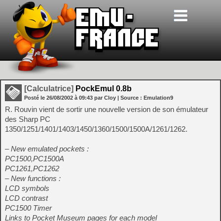
[Calculatrice]
PockEmul 0.8b
Posté le
26/08/2002
à
09:43
par Cloy
| Source :
Emulation9
R. Rouvin vient de sortir une nouvelle version de son émulateur
des Sharp PC
1350/1251/1401/1403/1450/1360/1500/1500A/1261/1262.
– New emulated pockets :
PC1500,PC1500A
PC1261,PC1262
– New functions :
LCD symbols
LCD contrast
PC1500 Timer
Links to Pocket Museum pages for each model