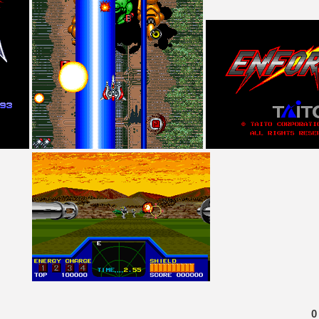
[GK] Moonlighter 2 : The En
[GK] Capcom relance Monste
[GK] Le beat'em up The Walk
[GK] Endless Legend 2 : enf
[LS] [PS5] Le WebKit Userl
[GK] Oubliez Crazy Taxi, S
[LS] [Switch] NSZ 5.0.0 es
0