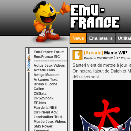
News
Emulateurs
Utilita
EmuFrance Forum
[Arcade]
Mame WIP
EmuFrance IRC
Posté le
26/08/2002
à
17:23
pa
===================
Santeri vient de mettre à jour
Actus Jeux Vidéos
Arcade Fans
On notera l’ajout de Daioh et 
Amiga Museum
définitivement…
Arkames Trad.
Bruno C. Zone
Calice
CBSata
CPS2Shock
EF-Nes
Fan de la NES
GirlFriend Adv.
Landstalker Trad.
Musée Jeux Vidéos
SMS Power