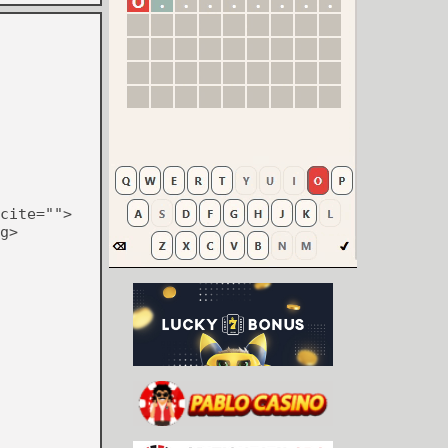
cite="">
g>