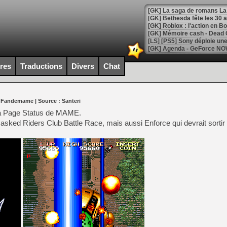
[GK] Bethesda fête les 30 
[GK] Roblox : l'action en B
[GK] Agenda - GeForce NOW
[GK] Devolver Digital en a 
ires
Traductions
Divers
Chat
[LS] [PS5] ps5-y2jb-autolo
[GK] Pourquoi Marvel Tokon 
r Fandemame
| Source :
Santeri
[GK] Test : Restory : Chill
[GK] GTA 6 : Rockstar Games
 la Page Status de MAME.
[GK] Hot Wheels Infinite Rus
Masked Riders Club Battle Race, mais aussi Enforce qui devrait sortir 
[GK] Mémoire cash - Secret 
[GK] Résultats Nintendo : 
[GK] Déjà des dégraissage
[GK] Minecraft et ses « Gra
[GK] Beast of Reincarnation
[GK] Ubisoft : fin de parti
[GK] Mémoire cash - Metroid
[GK] Dan Houser (GTA) défe
[GK] Comment EA Sports FC
[GK] Crimson Moon : un Dark
[GK] Isle of Reveries : le j