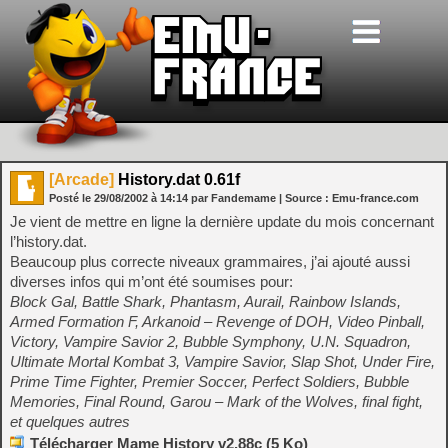
[Arcade]
History.dat 0.61f
Posté le
29/08/2002
à
14:14
par Fandemame
| Source :
Emu-france.com
Je vient de mettre en ligne la dernière update du mois concernant
l’history.dat.
Beaucoup plus correcte niveaux grammaires, j’ai ajouté aussi
diverses infos qui m’ont été soumises pour:
Block Gal, Battle Shark, Phantasm, Aurail, Rainbow Islands,
Armed Formation F, Arkanoid – Revenge of DOH, Video Pinball,
Victory, Vampire Savior 2, Bubble Symphony, U.N. Squadron,
Ultimate Mortal Kombat 3, Vampire Savior, Slap Shot, Under Fire,
Prime Time Fighter, Premier Soccer, Perfect Soldiers, Bubble
Memories, Final Round, Garou – Mark of the Wolves, final fight,
et quelques autres
Télécharger Mame History v2.88c (5 Ko)