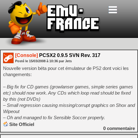
[Console]
PCSX2 0.9.5 SVN Rev. 317
Posté le
15/03/2008
à
10:36
par Jets
Nouvelle version béta pour cet émulateur de PS2 dont voici les
changements:
– Big fix for CD games (growlanser games, simple series games
etc) should now work. Any CDs which loop read should be fixed
by this (not DVDs)
– Small regression causing missing/corrupt graphics on Shox and
Wipeout
– Oh and managed to fix Sensible Soccer properly.
Site Officiel
0
commentaire