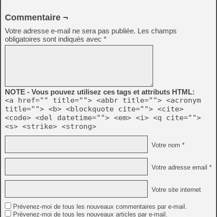
Commentaire ¬
Votre adresse e-mail ne sera pas publiée.
Les champs
obligatoires sont indiqués avec
*
NOTE - Vous pouvez utilisez ces tags et attributs HTML:
<a href="" title=""> <abbr title=""> <acronym
title=""> <b> <blockquote cite=""> <cite>
<code> <del datetime=""> <em> <i> <q cite="">
<s> <strike> <strong>
Votre nom *
Votre adresse email *
Votre site internet
Prévenez-moi de tous les nouveaux commentaires par e-mail.
Prévenez-moi de tous les nouveaux articles par e-mail.