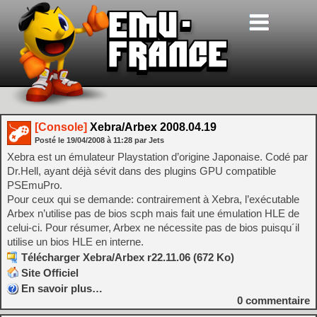
[Console]
Xebra/Arbex 2008.04.19
Posté le
19/04/2008
à
11:28
par Jets
Xebra est un émulateur Playstation d’origine Japonaise. Codé par
Dr.Hell, ayant déjà sévit dans des plugins GPU compatible
PSEmuPro.
Pour ceux qui se demande: contrairement à Xebra, l’exécutable
Arbex n’utilise pas de bios scph mais fait une émulation HLE de
celui-ci. Pour résumer, Arbex ne nécessite pas de bios puisqu´il
utilise un bios HLE en interne.
Télécharger Xebra/Arbex r22.11.06 (672 Ko)
Site Officiel
En savoir plus…
0
commentaire