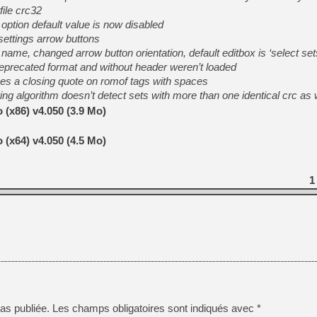
ile crc32
option default value is now disabled
settings arrow buttons
[LS] [PS5] Le WebKit Userl
name, changed arrow button orientation, default editbox is ‘select set
 deprecated format and without header weren’t loaded
isses a closing quote on romof tags with spaces
[GK] Oubliez Crazy Taxi, S
ng algorithm doesn’t detect sets with more than one identical crc a
[LS] [Switch] NSZ 5.0.0 es
(x86) v4.050 (3.9 Mo)
[GK] No More Room in Hell 2
(x64) v4.050 (4.5 Mo)
[GK] Un chatbot Atelier Ryz
[GK] Mémoire cash - Splatte
[GK] Nvidia : le prix des 
1
[GK] Suikoden Star Leap : 
[Mo5] La mini borne d’arc
as publiée.
Les champs obligatoires sont indiqués avec
*