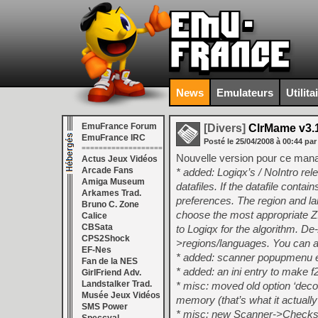
News
Emulateurs
Utilita
EmuFrance Forum
[Divers]
ClrMame v3.
EmuFrance IRC
Posté le
25/04/2008
à
00:44
par
===================
Nouvelle version pour ce man
Actus Jeux Vidéos
Arcade Fans
* added: Logiqx’s / NoIntro re
Amiga Museum
datafiles. If the datafile cont
Arkames Trad.
preferences. The region and 
Bruno C. Zone
choose the most appropriate Z
Calice
CBSata
to Logiqx for the algorithm. D
CPS2Shock
>regions/languages. You can al
EF-Nes
* added: scanner popupmenu exp
Fan de la NES
* added: an ini entry to make
GirlFriend Adv.
Landstalker Trad.
* misc: moved old option ‘dec
Musée Jeux Vidéos
memory (that’s what it actually
SMS Power
* misc: new Scanner->Checksum