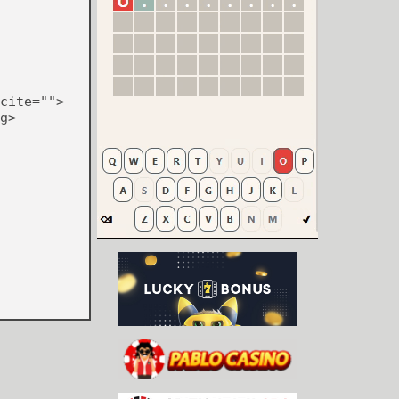
cite="">
g>