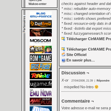
Speccyal
checks against header and datf
Wakoo-enter
* misc: rebuilder auto-memory 
* misc: changed orientation of 
* misc: setinfo shows prefered 
* fixed: resource-only dats in
* fixed: -listinfo dat export m
* fixed: fuzzygamesearch scori
Télécharger ClrMAME Pro 
Télécharger ClrMAME Pro 
Site Officiel
En savoir plus…
Discussion ¬
X-or
27/04/2008, 21:39
|
Répondre
mispelled No-Intro
Commentaire ¬
Votre adresse e-mail ne sera p