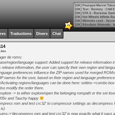
[GK] Pourquoi Marvel Tokon 
[GK] Test : Restory : Chill
[GK] GTA 6 : Rockstar Games
[GK] Hot Wheels Infinite Rus
[GK] Mémoire cash - Secret 
[GK] Résultats Nintendo : 
[GK] Déjà des dégraissage
ires
Traductions
Divers
Chat
[Mo5] Brickboy cherche à r
[GK] Minecraft et ses « Gra
114
 Jets
[GK] Beast of Reincarnation
[GK] Ubisoft : fin de parti
ager de roms:
[GK] Mémoire cash - Metroid
lease/region/language support: Added support for release information i
[GK] Dan Houser (GTA) défe
ains release information, the user can specify their own region and lang
[GK] Comment EA Sports FC
[GK] Crimson Moon : un Dark
language preferences influence the ZIP names used for merged ROMs
[GK] Isle of Reveries : le j
IP names for the user, based on their region and language preferenc
[GK] Moonlighter 2 : The En
e-/Activating regions/languages can be done here: settins->combo box
[GK] Capcom relance Monste
so modify the order there.
lore -> to either explore/open the belonging rompath or the set itsel
 f205v and Tauchy happy
[Mo5] Deux inédits du Virtu
ompress rom and test crc32′ to compressor settings as decompress fi
[GK] Le beat'em up The Walk
 is)
s->’decompress rom and test crc32’ is now exactly what it says an
[GK] Endless Legend 2 : enf