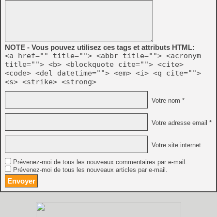
NOTE - Vous pouvez utilisez ces tags et attributs HTML:
<a href="" title=""> <abbr title=""> <acronym
title=""> <b> <blockquote cite=""> <cite>
<code> <del datetime=""> <em> <i> <q cite="">
<s> <strike> <strong>
Votre nom *
Votre adresse email *
Votre site internet
Prévenez-moi de tous les nouveaux commentaires par e-mail.
Prévenez-moi de tous les nouveaux articles par e-mail.