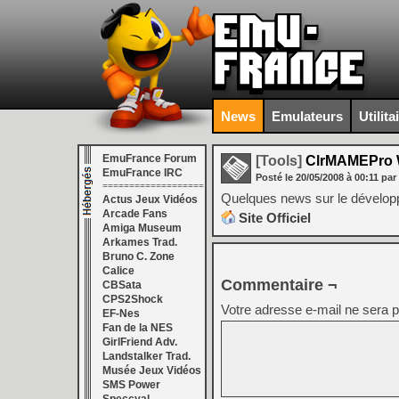
News
Emulateurs
Utilita
EmuFrance Forum
[Tools]
ClrMAMEPro 
EmuFrance IRC
Posté le
20/05/2008
à
00:11
par
===================
Quelques news sur le dévelo
Actus Jeux Vidéos
Arcade Fans
Site Officiel
Amiga Museum
Arkames Trad.
Bruno C. Zone
Calice
Commentaire ¬
CBSata
CPS2Shock
Votre adresse e-mail ne sera p
EF-Nes
Fan de la NES
GirlFriend Adv.
Landstalker Trad.
Musée Jeux Vidéos
SMS Power