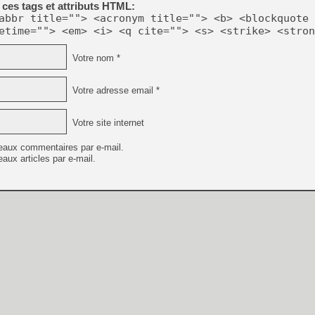
ces tags et attributs HTML:
[LS] [PS5] Le WebKit Userl
abbr title=""> <acronym title=""> <b> <blockquote 
etime=""> <em> <i> <q cite=""> <s> <strike> <stron
Votre nom *
[GK] Oubliez Crazy Taxi, S
[LS] [Switch] NSZ 5.0.0 es
Votre adresse email *
[GK] No More Room in Hell 2
[GK] Un chatbot Atelier Ryz
Votre site internet
[GK] Mémoire cash - Splatte
eaux commentaires par e-mail.
[GK] Nvidia : le prix des 
aux articles par e-mail.
[GK] Suikoden Star Leap : 
[Mo5] La mini borne d’arc
[GK] Pourquoi Marvel Tokon 
[GK] Test : Restory : Chill