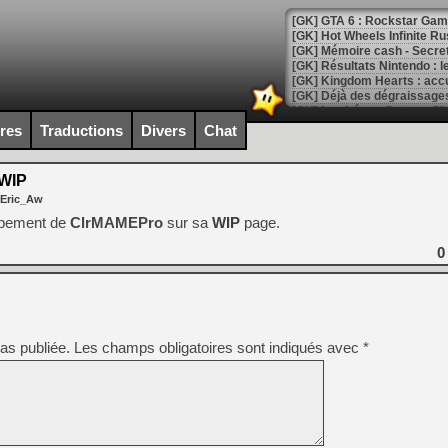
[GK] GTA 6 : Rockstar Games
[GK] Hot Wheels Infinite Rus
[GK] Mémoire cash - Secret 
[GK] Résultats Nintendo : 
[GK] Déjà des dégraissage
[Mo5] Brickboy cherche à r
ires
Traductions
Divers
Chat
[GK] Minecraft et ses « Gra
[GK] Beast of Reincarnation
WIP
[GK] Ubisoft : fin de parti
 Eric_Aw
[GK] Mémoire cash - Metroid
[GK] Dan Houser (GTA) défe
ppement de
ClrMAMEPro
sur sa
WIP
page.
[GK] Comment EA Sports FC
[GK] Crimson Moon : un Dark
0
[GK] Isle of Reveries : le j
[GK] Moonlighter 2 : The En
[GK] Capcom relance Monste
as publiée.
Les champs obligatoires sont indiqués avec
*
[Mo5] Deux inédits du Virtu
[GK] Le beat'em up The Walk
[GK] Endless Legend 2 : enf