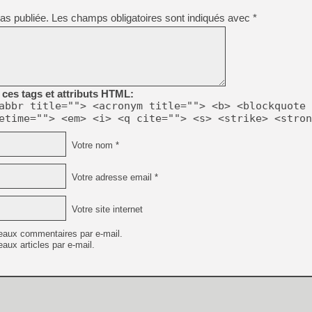
[GK] Déjà des dégraissage
as publiée.
Les champs obligatoires sont indiqués avec
*
[Mo5] Brickboy cherche à r
[GK] Minecraft et ses « Gra
[GK] Beast of Reincarnation
[GK] Ubisoft : fin de parti
[GK] Mémoire cash - Metroid
[GK] Dan Houser (GTA) défe
ces tags et attributs HTML:
[GK] Comment EA Sports FC
abbr title=""> <acronym title=""> <b> <blockquote 
[GK] Crimson Moon : un Dark
etime=""> <em> <i> <q cite=""> <s> <strike> <stron
[GK] Isle of Reveries : le j
[GK] Moonlighter 2 : The En
[GK] Capcom relance Monste
Votre nom *
Votre adresse email *
[Mo5] Deux inédits du Virtu
[GK] Le beat'em up The Walk
Votre site internet
[LTF] Eté 2026 - Séquence 
eaux commentaires par e-mail.
aux articles par e-mail.