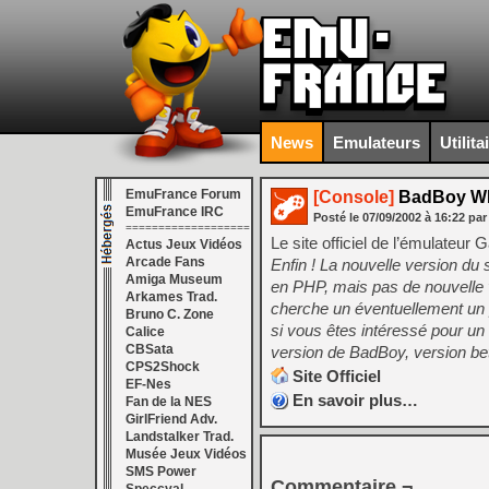
News
Emulateurs
Utilita
EmuFrance Forum
[Console]
BadBoy W
EmuFrance IRC
Posté le
07/09/2002
à
16:22
par
===================
Le site officiel de l’émulateur
Actus Jeux Vidéos
Arcade Fans
Enfin ! La nouvelle version du 
Amiga Museum
en PHP, mais pas de nouvelle v
Arkames Trad.
cherche un éventuellement un 
Bruno C. Zone
si vous êtes intéressé pour un
Calice
CBSata
version de BadBoy, version bet
CPS2Shock
Site Officiel
EF-Nes
En savoir plus…
Fan de la NES
GirlFriend Adv.
Landstalker Trad.
Musée Jeux Vidéos
SMS Power
Commentaire ¬