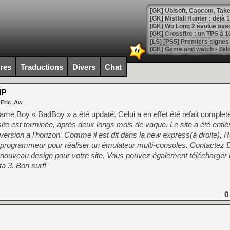
[GK] Mistfall Hunter : déjà 
[GK] Wo Long 2 évolue avec
[GK] Crossfire : un TPS à 100
[LS] [PS5] Premiers signes 
ires
Traductions
Divers
Chat
IP
[Mo5] DOOM arrive en cart
 Eric_Aw
[GK] Bethesda fête les 30 
[GK] Roblox : l'action en B
 Game Boy « BadBoy » a été updaté. Celui a en effet été refait complet
site est terminée, après deux longs mois de vaque. Le site a été entiè
ersion à l’horizon. Comme il est dit dans la new express(à droite), 
[GK] Agenda - GeForce NOW
programmeur pour réaliser un émulateur multi-consoles. Contactez 
[GK] Devolver Digital en a 
 nouveau design pour votre site. Vous pouvez également télécharger l
a 3. Bon surf!
[LS] [PS5] ps5-y2jb-autolo
[GK] Pourquoi Marvel Tokon 
[GK] Test : Restory : Chill
0
[GK] GTA 6 : Rockstar Games
[GK] Hot Wheels Infinite Rus
[GK] Mémoire cash - Secret 
[GK] Résultats Nintendo : 