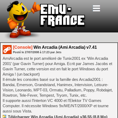
[Console]
Win Arcadia (Ami Arcadia) v7.41
Posté le
27/07/2008
à
17:23
par Jets
AmiArcadia est le port amélioré de Tunix2001 ex ‘Win Arcadia
2001’ (par Gavin Turner) pour Amiga. Ecrit par James Jacobs et
Gavin Turner, cette version est en fait le port Windows du port
Amiga ! (un backport)
Il émule les consoles basé sur la famille des Arcadia2001 :
Bandai, Emerson, Grandstand, Hanimex, Intervision, Leisure-
Vision, Leonardo, MPT-03, Ormatu, Palladium, Poppy, Robdajet,
Rowtron, Tele-Fever, Tempest, Tryom, Tunix, etc.
Il supporte aussi l’Interton VC 4000 et l’Elektor TV Games
Computer. Il nécessite Windows 9x/ME/NT/2000/XP et tourne
aussi sous Vista.
Télécharger Win Arcadia (Ami Arcadia) v36.55 (8.8 Mo)