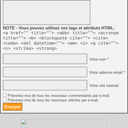
NOTE - Vous pouvez utilisez ces tags et attributs HTML:
<a href="" title=""> <abbr title=""> <acronym
title=""> <b> <blockquote cite=""> <cite>
<code> <del datetime=""> <em> <i> <q cite="">
<s> <strike> <strong>
Votre nom *
Votre adresse email *
Votre site internet
Prévenez-moi de tous les nouveaux commentaires par e-mail.
Prévenez-moi de tous les nouveaux articles par e-mail.