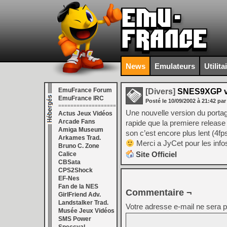
News
Emulateurs
Utilita
EmuFrance Forum
[Divers]
SNES9XGP v
EmuFrance IRC
Posté le
10/09/2002
à
21:42
par
===================
Une nouvelle version du portag
Actus Jeux Vidéos
Arcade Fans
rapide que la premiere release 
Amiga Museum
son c’est encore plus lent (4fps
Arkames Trad.
Merci a JyCet pour les infos
Bruno C. Zone
Site Officiel
Calice
CBSata
CPS2Shock
EF-Nes
Fan de la NES
Commentaire ¬
GirlFriend Adv.
Landstalker Trad.
Votre adresse e-mail ne sera p
Musée Jeux Vidéos
SMS Power