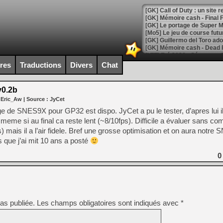
[GK] Le portage de Super M
[Mo5] Le jeu de course fut
[GK] Guillermo del Toro ado
[LTF] Eté 2026 - Séquence 
ires
Traductions
Divers
Chat
[GK] Mistfall Hunter : déjà 
[GK] Wo Long 2 évolue avec
[GK] Crossfire : un TPS à 100
0.2b
[LS] [PS5] Premiers signes 
 Eric_Aw
| Source :
JyCet
e de SNES9X pour GP32 est dispo. JyCet a pu le tester, d’apres lui il
meme si au final ca reste lent (~8/10fps). Difficile a évaluer sans co
) mais il a l’air fidele. Bref une grosse optimisation et on aura notre
 que j’ai mit 10 ans a posté
[Mo5] DOOM arrive en cart
[GK] Bethesda fête les 30 
0
[GK] Roblox : l'action en B
[GK] Agenda - GeForce NOW
[GK] Devolver Digital en a 
as publiée.
Les champs obligatoires sont indiqués avec
*
[LS] [PS5] ps5-y2jb-autolo