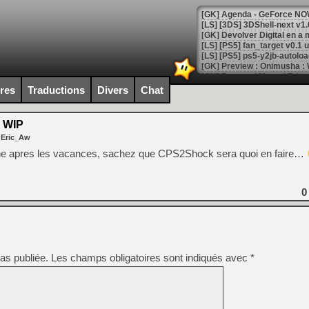
[GK] Agenda - GeForce NOW
[GK] Devolver Digital en a 
[LS] [PS5] ps5-y2jb-autolo
[GK] Pourquoi Marvel Tokon 
[GK] Test : Restory : Chill
ires
Traductions
Divers
Chat
[GK] GTA 6 : Rockstar Games
[GK] Hot Wheels Infinite Rus
[GK] Mémoire cash - Secret 
 WIP
[GK] Résultats Nintendo : 
 Eric_Aw
[GK] Déjà des dégraissage
une apres les vacances, sachez que CPS2Shock sera quoi en faire…
[Mo5] Brickboy cherche à r
[GK] Minecraft et ses « Gra
0
[GK] Beast of Reincarnation
[GK] Ubisoft : fin de parti
[GK] Mémoire cash - Metroid
[GK] Dan Houser (GTA) défe
[GK] Comment EA Sports FC
[GK] Crimson Moon : un Dark
as publiée.
Les champs obligatoires sont indiqués avec
*
[GK] Isle of Reveries : le j
[GK] Moonlighter 2 : The En
[GK] Capcom relance Monste