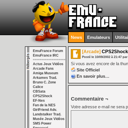
News
Emulateurs
Utilita
EmuFrance Forum
[Arcade]
CPS2Shock
EmuFrance IRC
Posté le
10/09/2002
à
21:47
par
===================
Si vous avez encore de la th
Actus Jeux Vidéos
Arcade Fans
Site Officiel
Amiga Museum
En savoir plus…
Arkames Trad.
Bruno C. Zone
Calice
CBSata
CPS2Shock
Commentaire ¬
EF-Nes
Fan de la NES
Votre adresse e-mail ne sera p
GirlFriend Adv.
Landstalker Trad.
Musée Jeux Vidéos
SMS Power