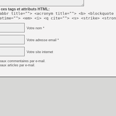
ces tags et attributs HTML:
[Mo5] Deux inédits du Virtu
abbr title=""> <acronym title=""> <b> <blockquote 
[GK] Le beat'em up The Walk
etime=""> <em> <i> <q cite=""> <s> <strike> <stron
[GK] Endless Legend 2 : enf
Votre nom *
[LS] [PS5] Le WebKit Userl
Votre adresse email *
Votre site internet
[GK] Oubliez Crazy Taxi, S
[LS] [Switch] NSZ 5.0.0 es
eaux commentaires par e-mail.
aux articles par e-mail.
[GK] No More Room in Hell 2