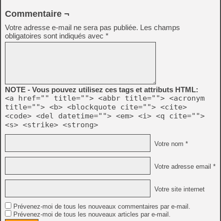
Commentaire ¬
Votre adresse e-mail ne sera pas publiée.
Les champs
obligatoires sont indiqués avec
*
NOTE - Vous pouvez utilisez ces tags et attributs HTML:
<a href="" title=""> <abbr title=""> <acronym
title=""> <b> <blockquote cite=""> <cite>
<code> <del datetime=""> <em> <i> <q cite="">
<s> <strike> <strong>
Votre nom *
Votre adresse email *
Votre site internet
Prévenez-moi de tous les nouveaux commentaires par e-mail.
Prévenez-moi de tous les nouveaux articles par e-mail.