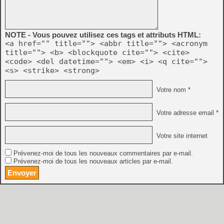
NOTE - Vous pouvez utilisez ces tags et attributs HTML:
<a href="" title=""> <abbr title=""> <acronym
title=""> <b> <blockquote cite=""> <cite>
<code> <del datetime=""> <em> <i> <q cite="">
<s> <strike> <strong>
Votre nom *
Votre adresse email *
Votre site internet
Prévenez-moi de tous les nouveaux commentaires par e-mail.
Prévenez-moi de tous les nouveaux articles par e-mail.