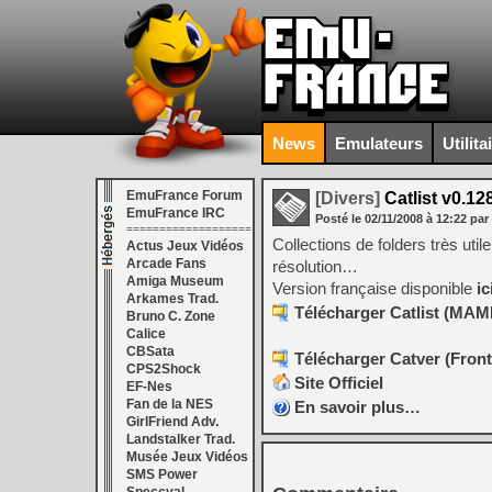
News
Emulateurs
Utilita
EmuFrance Forum
[Divers]
Catlist v0.12
EmuFrance IRC
Posté le
02/11/2008
à
12:22
par
===================
Collections de folders très util
Actus Jeux Vidéos
Arcade Fans
résolution…
Amiga Museum
Version française disponible
ic
Arkames Trad.
Télécharger Catlist (MAM
Bruno C. Zone
Calice
CBSata
Télécharger Catver (Front
CPS2Shock
Site Officiel
EF-Nes
Fan de la NES
En savoir plus…
GirlFriend Adv.
Landstalker Trad.
Musée Jeux Vidéos
SMS Power