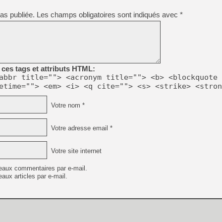
[GK] Nvidia : le prix des 
[GK] Suikoden Star Leap : 
as publiée.
Les champs obligatoires sont indiqués avec
*
[Mo5] La mini borne d’arc
[GK] Atari renoue avec les 
[GK] Le studio de FIFA Worl
[GK] La PlayStation 1 en L
[GK] Dawn of War 4 : les Né
ces tags et attributs HTML:
[GK] CloverPit : l'héritier
abbr title=""> <acronym title=""> <b> <blockquote 
[GK] Stellar Blade : Blood R
etime=""> <em> <i> <q cite=""> <s> <strike> <stron
[GK] Palworld Online est a
[GK] Wuchang 2 : le souls-l
Votre nom *
[GK] Test : Big Walk est le 
[GK] Starsand Island : la si
Votre adresse email *
Votre site internet
[GK] Dan Houser (GTA) défe
eaux commentaires par e-mail.
aux articles par e-mail.