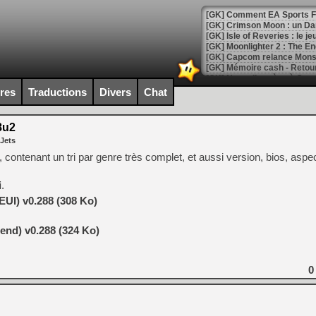
[GK] Comment EA Sports FC
[GK] Crimson Moon : un Dark
[GK] Isle of Reveries : le j
[GK] Moonlighter 2 : The En
[GK] Capcom relance Monste
ires
Traductions
Divers
Chat
[Mo5] Deux inédits du Virtu
[GK] Le beat'em up The Walk
8u2
 Jets
[GK] Endless Legend 2 : enf
e, contenant un tri par genre très complet, et aussi version, bios, aspec
i
.
[LS] [PS5] Le WebKit Userl
EUI) v0.288 (308 Ko)
[GK] Oubliez Crazy Taxi, S
end) v0.288 (324 Ko)
[LS] [Switch] NSZ 5.0.0 es
0
[GK] No More Room in Hell 2
[GK] Un chatbot Atelier Ryz
[GK] Mémoire cash - Splatte