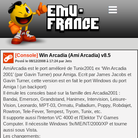
[Console]
Win Arcadia (Ami Arcadia) v8.5
Posté le
08/12/2008
à
17:24
par Jets
AmiArcadia est le port amélioré de Tunix2001 ex ‘Win Arcadia
2001’ (par Gavin Turner) pour Amiga. Ecrit par James Jacobs et
Gavin Turner, cette version est en fait le port Windows du port
Amiga ! (un backport)
Il émule les consoles basé sur la famille des Arcadia2001 :
Bandai, Emerson, Grandstand, Hanimex, Intervision, Leisure-
Vision, Leonardo, MPT-03, Ormatu, Palladium, Poppy, Robdajet,
Rowtron, Tele-Fever, Tempest, Tryom, Tunix, etc.
Il supporte aussi l’Interton VC 4000 et l’Elektor TV Games
Computer. Il nécessite Windows 9x/ME/NT/2000/XP et tourne
aussi sous Vista.
Les changements: