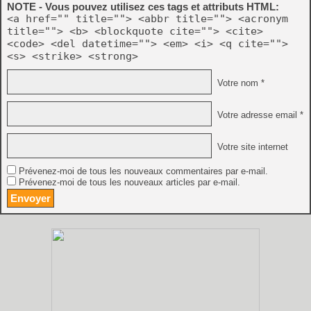
NOTE - Vous pouvez utilisez ces tags et attributs HTML:
<a href="" title=""> <abbr title=""> <acronym
title=""> <b> <blockquote cite=""> <cite>
<code> <del datetime=""> <em> <i> <q cite="">
<s> <strike> <strong>
Votre nom *
Votre adresse email *
Votre site internet
Prévenez-moi de tous les nouveaux commentaires par e-mail.
Prévenez-moi de tous les nouveaux articles par e-mail.