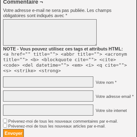
Commentaire ¬
Votre adresse e-mail ne sera pas publiée.
Les champs
obligatoires sont indiqués avec
*
NOTE - Vous pouvez utilisez ces tags et attributs HTML:
<a href="" title=""> <abbr title=""> <acronym
title=""> <b> <blockquote cite=""> <cite>
<code> <del datetime=""> <em> <i> <q cite="">
<s> <strike> <strong>
Votre nom *
Votre adresse email *
Votre site internet
Prévenez-moi de tous les nouveaux commentaires par e-mail.
Prévenez-moi de tous les nouveaux articles par e-mail.