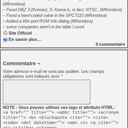
(MKendora)
– Fixed DBZ 3 (Korean). S. Korea is, in fact, NTSC. (MKendora)
– Fixed a hard-coded value in the SPC7110 (MKendora)
– Added a Win port ROM Info dialog (MKendora)
– some companies aren’t in the table I used.
Site Officiel
En savoir plus…
0
commentaire
Commentaire ¬
Votre adresse e-mail ne sera pas publiée.
Les champs
obligatoires sont indiqués avec
*
NOTE - Vous pouvez utilisez ces tags et attributs HTML:
<a href="" title=""> <abbr title=""> <acronym
title=""> <b> <blockquote cite=""> <cite>
<code> <del datetime=""> <em> <i> <q cite="">
<s> <strike> <strong>