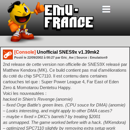
[Console]
Unofficial SNES9x v1.39mk2
Posté le
22/09/2002
à
00:27
par Eric_Aw
| Source :
Emulation9
2nd release de cette version non officielle de SNES9X releasé par
Matthew Kendora (MK). Ce build contient pas mal d’améliorations
du coté du chip SPC7110. Il est contenu dans certaines
cartouches tel que : Super Power League 4, Far East of Eden
Zero & Momotarou Dentetsu Happy.
Voici les nouveautées :
hacked in Shien’s Revenge (anomie)
– fixed Orge Battle’s green lines. (CPU souce for DMA) (anomie)
– Looks interesting, and might apply to other DMA cases?
– maybe « fixed » DKC’s barrels? by treating $2001
as unmapped. The game worked before with a hack. (MKendora)
– optimized SPC7110 slightly by removing extra setup work