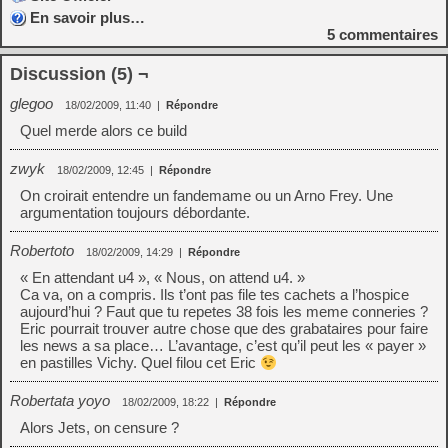
En savoir plus…
5
commentaires
Discussion (5) ¬
glegoo
18/02/2009, 11:40
|
Répondre
Quel merde alors ce build
zwyk
18/02/2009, 12:45
|
Répondre
On croirait entendre un fandemame ou un Arno Frey. Une
argumentation toujours débordante.
Robertoto
18/02/2009, 14:29
|
Répondre
« En attendant u4 », « Nous, on attend u4. »
Ca va, on a compris. Ils t’ont pas file tes cachets a l’hospice
aujourd’hui ? Faut que tu repetes 38 fois les meme conneries ?
Eric pourrait trouver autre chose que des grabataires pour faire
les news a sa place… L’avantage, c’est qu’il peut les « payer »
en pastilles Vichy. Quel filou cet Eric
Robertata yoyo
18/02/2009, 18:22
|
Répondre
Alors Jets, on censure ?