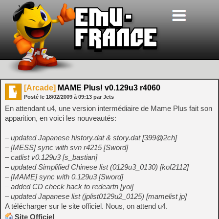
[Arcade]
MAME Plus! v0.129u3 r4060
Posté le
18/02/2009
à
09:13
par Jets
En attendant u4, une version intermédiaire de Mame Plus fait son
apparition, en voici les nouveautés:
– updated Japanese history.dat & story.dat [399@2ch]
– [MESS] sync with svn r4215 [Sword]
– catlist v0.129u3 [s_bastian]
– updated Simplified Chinese list (0129u3_0130) [kof2112]
– [MAME] sync with 0.129u3 [Sword]
– added CD check hack to redeartn [yoi]
– updated Japanese list (jplist0129u2_0125) [mamelist jp]
A télécharger sur le site officiel. Nous, on attend u4.
Site Officiel