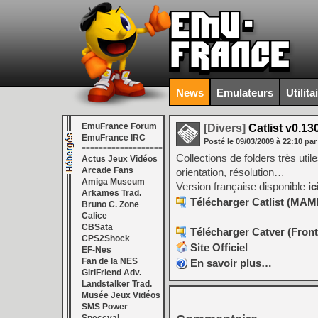
News
Emulateurs
Utilita
EmuFrance Forum
[Divers]
Catlist v0.13
EmuFrance IRC
Posté le
09/03/2009
à
22:10
par
===================
Collections de folders très util
Actus Jeux Vidéos
Arcade Fans
orientation, résolution…
Amiga Museum
Version française disponible
ic
Arkames Trad.
Télécharger Catlist (MAM
Bruno C. Zone
Calice
CBSata
Télécharger Catver (Front
CPS2Shock
Site Officiel
EF-Nes
Fan de la NES
En savoir plus…
GirlFriend Adv.
Landstalker Trad.
Musée Jeux Vidéos
SMS Power