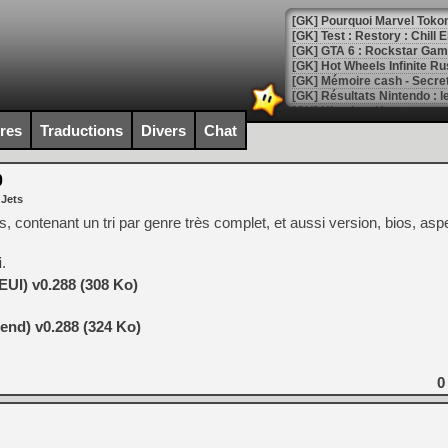
[GK] Pourquoi Marvel Tokon 
[GK] Test : Restory : Chill
[GK] GTA 6 : Rockstar Games
[GK] Hot Wheels Infinite Rus
[GK] Mémoire cash - Secret 
[GK] Résultats Nintendo : 
[GK] Déjà des dégraissage
ires
Traductions
Divers
Chat
[Mo5] Brickboy cherche à r
[GK] Minecraft et ses « Gra
0
 Jets
[GK] Beast of Reincarnation
[GK] Ubisoft : fin de parti
es, contenant un tri par genre très complet, et aussi version, bios, asp
[GK] Mémoire cash - Metroid
[GK] Dan Houser (GTA) défe
i
.
[GK] Comment EA Sports FC
[GK] Crimson Moon : un Dark
EUI) v0.288 (308 Ko)
[GK] Isle of Reveries : le j
[GK] Moonlighter 2 : The En
[GK] Capcom relance Monste
end) v0.288 (324 Ko)
0
[Mo5] Deux inédits du Virtu
[GK] Le beat'em up The Walk
[GK] Endless Legend 2 : enf