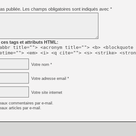
as publiée.
Les champs obligatoires sont indiqués avec
*
[LS] [PS5] Le WebKit Userl
[GK] Oubliez Crazy Taxi, S
ces tags et attributs HTML:
[LS] [Switch] NSZ 5.0.0 es
abbr title=""> <acronym title=""> <b> <blockquote 
etime=""> <em> <i> <q cite=""> <s> <strike> <stron
[GK] No More Room in Hell 2
[GK] Un chatbot Atelier Ryz
Votre nom *
[GK] Mémoire cash - Splatte
[GK] Nvidia : le prix des 
Votre adresse email *
[GK] Suikoden Star Leap : 
[Mo5] La mini borne d’arc
Votre site internet
eaux commentaires par e-mail.
aux articles par e-mail.