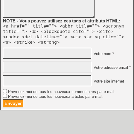
NOTE - Vous pouvez utilisez ces tags et attributs HTML:
<a href="" title=""> <abbr title=""> <acronym
title=""> <b> <blockquote cite=""> <cite>
<code> <del datetime=""> <em> <i> <q cite="">
<s> <strike> <strong>
Votre nom *
Votre adresse email *
Votre site internet
Prévenez-moi de tous les nouveaux commentaires par e-mail.
Prévenez-moi de tous les nouveaux articles par e-mail.