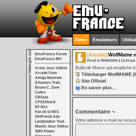
News
Emulateurs
Utilita
EmuFrance Forum
[Arcade]
WolfMame v
EmuFrance IRC
Posté le
09/06/2009
à
12:53
par
===================
Build de Mame qui empêche toute
Actus Jeux Vidéos
Arcade Fans
Télécharger WolfMAME (64
Amiga Museum
Site Officiel
Arkames Trad.
En savoir plus…
Bruno C. Zone
Calice
CBSata
CPS2Shock
EF-Nes
Commentaire ¬
Fan de la NES
GirlFriend Adv.
Votre adresse e-mail ne sera p
Landstalker Trad.
Musée Jeux Vidéos
SMS Power