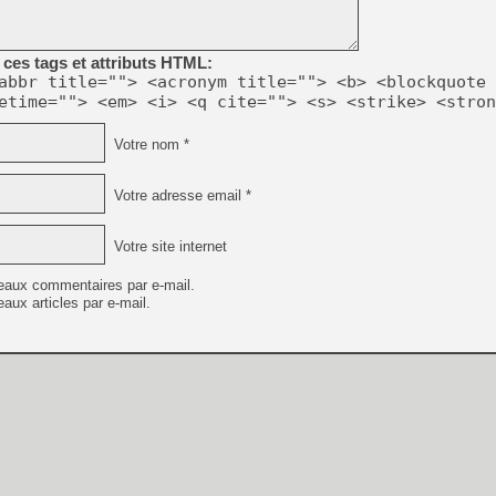
[Mo5] Deux inédits du Virtu
[GK] Le beat'em up The Walk
ces tags et attributs HTML:
abbr title=""> <acronym title=""> <b> <blockquote 
[GK] Endless Legend 2 : enf
etime=""> <em> <i> <q cite=""> <s> <strike> <stron
Votre nom *
[LS] [PS5] Le WebKit Userl
Votre adresse email *
[GK] Oubliez Crazy Taxi, S
Votre site internet
[LS] [Switch] NSZ 5.0.0 es
eaux commentaires par e-mail.
aux articles par e-mail.
[GK] No More Room in Hell 2
[GK] Un chatbot Atelier Ryz