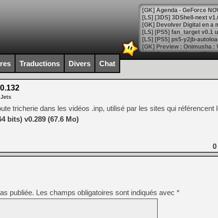
[GK] Agenda - GeForce NOW
[GK] Devolver Digital en a 
[LS] [PS5] ps5-y2jb-autolo
[GK] Pourquoi Marvel Tokon 
[GK] Test : Restory : Chill
ires
Traductions
Divers
Chat
[GK] GTA 6 : Rockstar Games
[GK] Hot Wheels Infinite Rus
[GK] Mémoire cash - Secret 
0.132
[GK] Résultats Nintendo : 
 Jets
[GK] Déjà des dégraissage
 tricherie dans les vidéos .inp, utilisé par les sites qui référencent 
 bits) v0.289 (67.6 Mo)
[Mo5] Brickboy cherche à r
[GK] Minecraft et ses « Gra
[GK] Beast of Reincarnation
0
[GK] Ubisoft : fin de parti
[GK] Mémoire cash - Metroid
[GK] Dan Houser (GTA) défe
[GK] Comment EA Sports FC
[GK] Crimson Moon : un Dark
[GK] Isle of Reveries : le j
as publiée.
Les champs obligatoires sont indiqués avec
*
[GK] Moonlighter 2 : The En
[GK] Capcom relance Monste