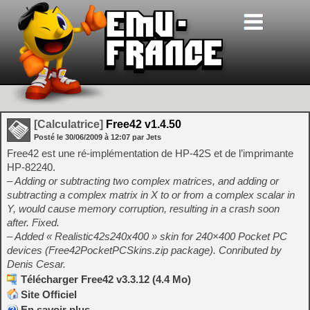
[Calculatrice]
Free42 v1.4.50
Posté le
30/06/2009
à
12:07
par Jets
Free42 est une ré-implémentation de HP-42S et de l’imprimante
HP-82240.
– Adding or subtracting two complex matrices, and adding or
subtracting a complex matrix in X to or from a complex scalar in
Y, would cause memory corruption, resulting in a crash soon
after. Fixed.
– Added « Realistic42s240x400 » skin for 240×400 Pocket PC
devices (Free42PocketPCSkins.zip package). Conributed by
Denis Cesar.
Télécharger Free42 v3.3.12 (4.4 Mo)
Site Officiel
En savoir plus…