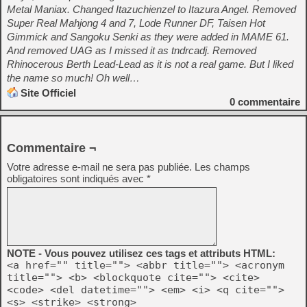
Metal Maniax. Changed Itazuchienzel to Itazura Angel. Removed
Super Real Mahjong 4 and 7, Lode Runner DF, Taisen Hot
Gimmick and Sangoku Senki as they were added in MAME 61.
And removed UAG as I missed it as tndrcadj. Removed
Rhinocerous Berth Lead-Lead as it is not a real game. But I liked
the name so much! Oh well…
Site Officiel
0
commentaire
Commentaire ¬
Votre adresse e-mail ne sera pas publiée.
Les champs
obligatoires sont indiqués avec
*
NOTE - Vous pouvez utilisez ces tags et attributs HTML:
<a href="" title=""> <abbr title=""> <acronym
title=""> <b> <blockquote cite=""> <cite>
<code> <del datetime=""> <em> <i> <q cite="">
<s> <strike> <strong>