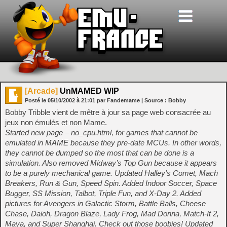
[Arcade]
UnMAMED WIP
Posté le
05/10/2002
à
21:01
par Fandemame
| Source :
Bobby
Bobby Tribble vient de mêtre à jour sa page web consacrée au
jeux non émulés et non Mame.
Started new page – no_cpu.html, for games that cannot be
emulated in MAME because they pre-date MCUs. In other words,
they cannot be dumped so the most that can be done is a
simulation. Also removed Midway’s Top Gun because it appears
to be a purely mechanical game. Updated Halley’s Comet, Mach
Breakers, Run & Gun, Speed Spin. Added Indoor Soccer, Space
Bugger, SS Mission, Talbot, Triple Fun, and X-Day 2. Added
pictures for Avengers in Galactic Storm, Battle Balls, Cheese
Chase, Daioh, Dragon Blaze, Lady Frog, Mad Donna, Match-It 2,
Maya, and Super Shanghai. Check out those boobies! Updated