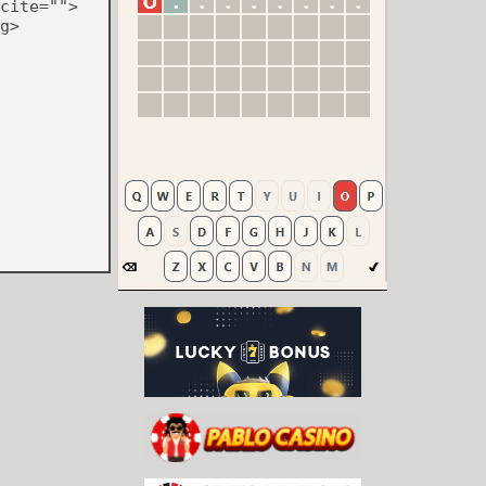
cite="">
g>