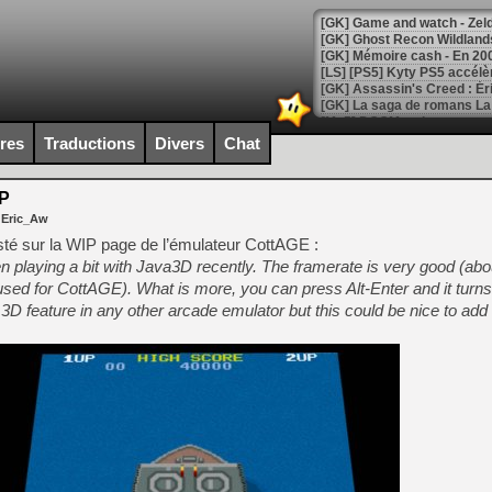
[Mo5] DOOM arrive en cart
[GK] Bethesda fête les 30 
ires
Traductions
Divers
Chat
[GK] Roblox : l'action en B
P
[GK] Agenda - GeForce NOW
 Eric_Aw
[GK] Devolver Digital en a 
sté sur la WIP page de l’émulateur CottAGE :
n playing a bit with Java3D recently. The framerate is very good (ab
[LS] [PS5] ps5-y2jb-autolo
t used for CottAGE). What is more, you can press Alt-Enter and it turns 
[GK] Pourquoi Marvel Tokon 
3D feature in any other arcade emulator but this could be nice to add
[GK] Test : Restory : Chill
[GK] GTA 6 : Rockstar Games
[GK] Hot Wheels Infinite Rus
[GK] Mémoire cash - Secret 
[GK] Résultats Nintendo : 
[GK] Déjà des dégraissage
[Mo5] Brickboy cherche à r
[GK] Minecraft et ses « Gra