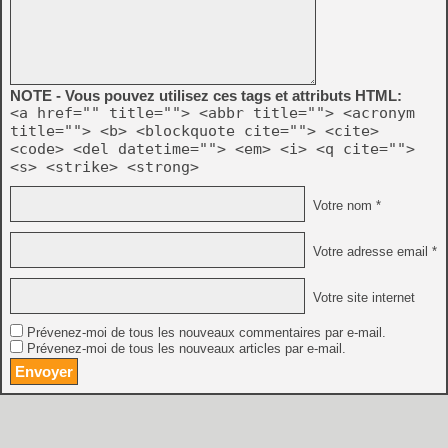
NOTE - Vous pouvez utilisez ces tags et attributs HTML:
<a href="" title=""> <abbr title=""> <acronym
title=""> <b> <blockquote cite=""> <cite>
<code> <del datetime=""> <em> <i> <q cite="">
<s> <strike> <strong>
Votre nom *
Votre adresse email *
Votre site internet
Prévenez-moi de tous les nouveaux commentaires par e-mail.
Prévenez-moi de tous les nouveaux articles par e-mail.