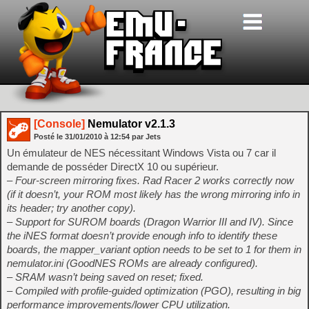
[Console]
Nemulator v2.1.3
Posté le
31/01/2010
à
12:54
par Jets
Un émulateur de NES nécessitant Windows Vista ou 7 car il
demande de posséder DirectX 10 ou supérieur.
– Four-screen mirroring fixes. Rad Racer 2 works correctly now
(if it doesn’t, your ROM most likely has the wrong mirroring info in
its header; try another copy).
– Support for SUROM boards (Dragon Warrior III and IV). Since
the iNES format doesn’t provide enough info to identify these
boards, the mapper_variant option needs to be set to 1 for them in
nemulator.ini (GoodNES ROMs are already configured).
– SRAM wasn’t being saved on reset; fixed.
– Compiled with profile-guided optimization (PGO), resulting in big
performance improvements/lower CPU utilization.